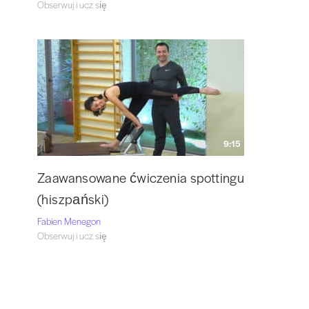
Obserwuj i ucz się
9:15
Zaawansowane ćwiczenia spottingu
(hiszpański)
Fabien Menegon
Obserwuj i ucz się