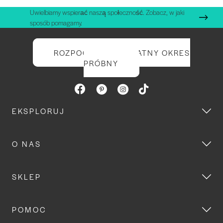
Uwielbiamy wspierać naszą społeczność. Zobacz, w jaki
sposób pomagamy.
ROZPOCZNIJ BEZPŁATNY OKRES
PRÓBNY
EKSPLORUJ
O NAS
SKLEP
POMOC