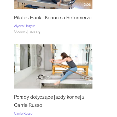
3:06
Pilates Hacki: Konno na Reformerze
Alycea Ungaro
Obserwuj i ucz się
1:27
Porady dotyczące jazdy konnej z
Carrie Russo
Carrie Russo