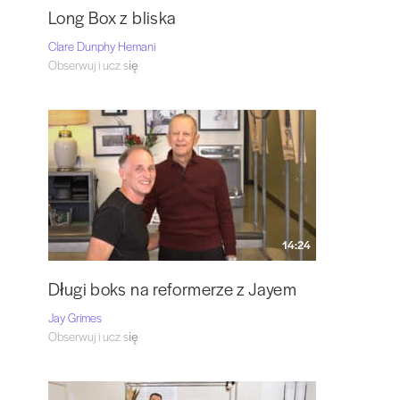
Long Box z bliska
Clare Dunphy Hemani
Obserwuj i ucz się
14:24
Długi boks na reformerze z Jayem
Jay Grimes
Obserwuj i ucz się