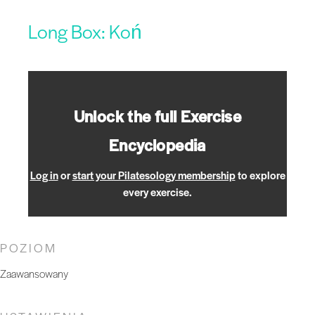
Long Box: Koń
Unlock the full Exercise
Encyclopedia
Log in
or
start your Pilatesology membership
to explore
every exercise.
POZIOM
Zaawansowany