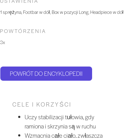
USTAWIENIA
1 sprężyna, Footbar w dół, Box w pozycji Long, Headpiece w dół
POWTÓRZENIA
3x
POWRÓT DO ENCYKLOPEDII
CELE I KORZYŚCI
Uczy stabilizacji tułowia, gdy
ramiona i skrzynia są w ruchu
Wzmacnia całe ciało, zwłaszcza