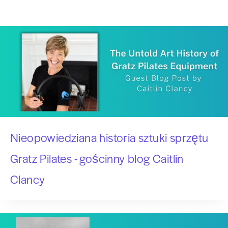
Nieopowiedziana historia sztuki sprzętu
Gratz Pilates - gościnny blog Caitlin
Clancy