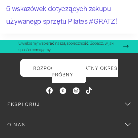
5 wskazówek dotyczących zakupu
używanego sprzętu Pilates #GRATZ!
Uwielbiamy wspierać naszą społeczność. Zobacz, w jaki
sposób pomagamy.
ROZPOCZNIJ BEZPŁATNY OKRES
PRÓBNY
EKSPLORUJ
O NAS