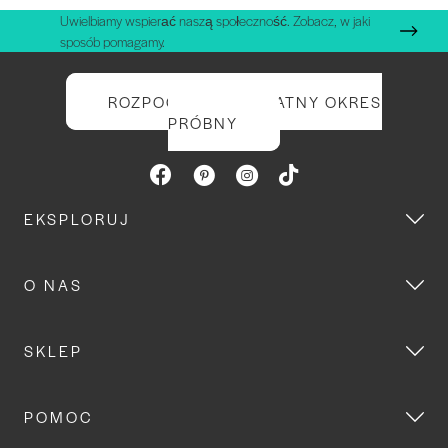
Uwielbiamy wspierać naszą społeczność. Zobacz, w jaki
sposób pomagamy.
ROZPOCZNIJ BEZPŁATNY OKRES
PRÓBNY
EKSPLORUJ
O NAS
SKLEP
POMOC