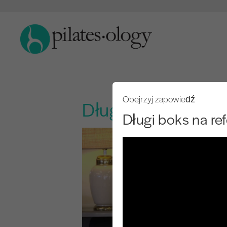
Obejrzyj zapowiedź
Długi boks na ref
Długi boks na re