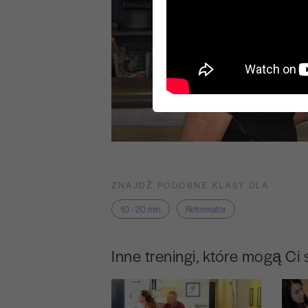
ZNAJDŹ PODOBNE KLASY DLA
10 - 20 min
Reformator
Inne treningi, które mogą Ci