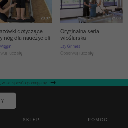
28:37
21:06
azówki dotyczące
Oryginalna seria
y nóg dla nauczycieli
wioślarska
Wiggin
Jay Grimes
wuj i ucz się
Obserwuj i ucz się
, w jaki sposób pomagamy.
NY
SKLEP
POMOC