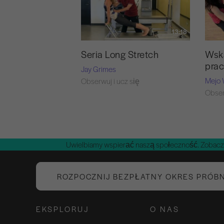
13:18
Seria Long Stretch
Wsk
prac
Jay Grimes
Mejo 
Obserwuj i ucz się
Obser
Uwielbiamy wspierać naszą społeczność. Zobacz
ROZPOCZNIJ BEZPŁATNY OKRES PRÓB
EKSPLORUJ
O NAS