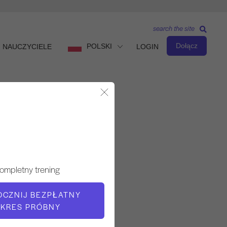
search the site
Dołącz
POLSKI
NAUCZYCIELE
LOGIN
Zamknij okno dialogowe
Obserwuj i ucz się
NAUCZYCIEL
ompletny trening
Jay Grimes
OCZNIJ BEZPŁATNY
KRES PRÓBNY
CZAS WIDEO
14:24