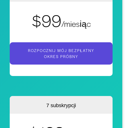
$99
/miesiąc
ROZPOCZNIJ MÓJ BEZPŁATNY
OKRES PRÓBNY
7 subskrypcji