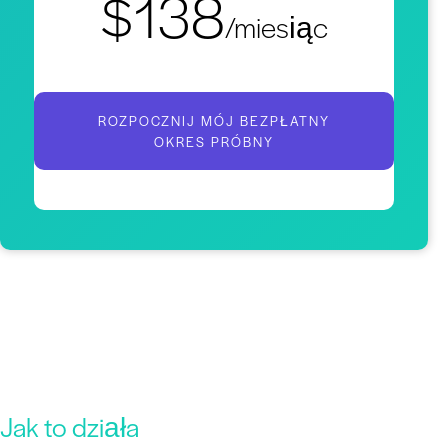
$138
/miesiąc
ROZPOCZNIJ MÓJ BEZPŁATNY
OKRES PRÓBNY
Jak to działa