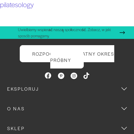
pilatesology
Uwielbiamy wspierać naszą społeczność. Zobacz, w jaki
sposób pomagamy.
ROZPOCZNIJ BEZPŁATNY OKRES
PRÓBNY
EKSPLORUJ
O NAS
SKLEP