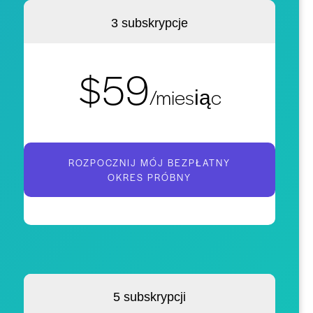
3 subskrypcje
$59
/miesiąc
ROZPOCZNIJ MÓJ BEZPŁATNY
OKRES PRÓBNY
5 subskrypcji