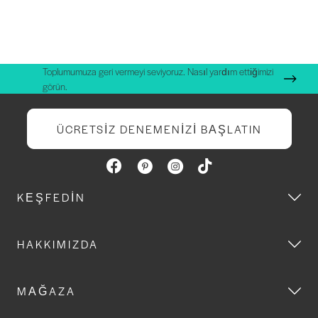
Toplumumuza geri vermeyi seviyoruz. Nasıl yardım ettiğimizi
görün.
ÜCRETSIZ DENEMENIZI BAŞLATIN
KEŞFEDIN
HAKKIMIZDA
MAĞAZA