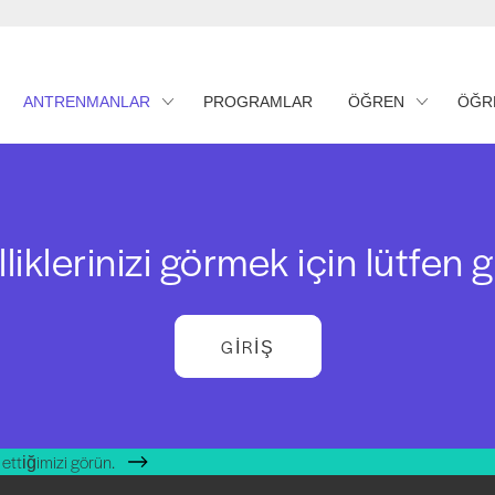
ANTRENMANLAR
PROGRAMLAR
ÖĞREN
ÖĞR
iklerinizi görmek için lütfen g
GIRIŞ
ettiğimizi görün.