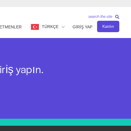
search the site
Katılın
TÜRKÇE
ETMENLER
GİRİŞ YAP
iriş yapın.