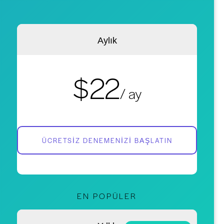
Aylık
$22
/ ay
ÜCRETSIZ DENEMENIZI BAŞLATIN
EN POPÜLER