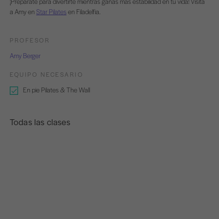
¡Prepárate para divertirte mientras ganas más estabilidad en tu vida! Visita
a Amy en
Star Pilates
en Filadelfia.
PROFESOR
Amy Berger
EQUIPO NECESARIO
En pie Pilates & The Wall
Todas las clases