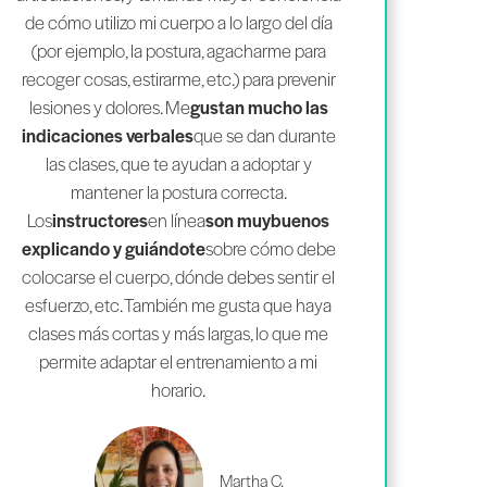
de cómo utilizo mi cuerpo a lo largo del día
(por ejemplo, la postura, agacharme para
recoger cosas, estirarme, etc.) para prevenir
lesiones y dolores. Me
gustan mucho las
indicaciones verbales
que se dan durante
las clases, que te ayudan a adoptar y
mantener la postura correcta.
Los
instructores
en línea
son muy
buenos
explicando y guiándote
sobre cómo debe
colocarse el cuerpo, dónde debes sentir el
esfuerzo, etc. También me gusta que haya
clases más cortas y más largas, lo que me
permite adaptar el entrenamiento a mi
horario.
Martha C.