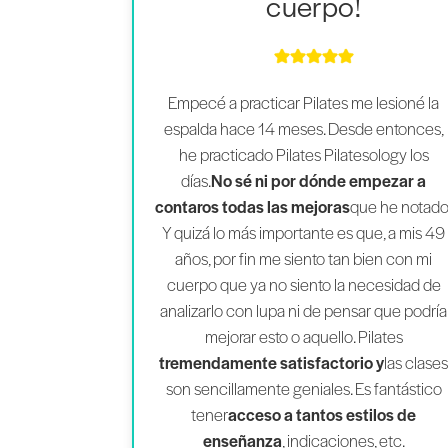
cuerpo!
Empecé a practicar Pilates me lesioné la
espalda hace 14 meses. Desde entonces,
he practicado Pilates Pilatesology los
días.
No sé ni por dónde empezar a
contaros todas las mejoras
que he notado
Y quizá lo más importante es que, a mis 49
años, por fin me siento tan bien con mi
cuerpo que ya no siento la necesidad de
analizarlo con lupa ni de pensar que podría
mejorar esto o aquello. Pilates
tremendamente satisfactorio y
las clase
son sencillamente geniales. Es fantástico
tener
acceso a tantos estilos de
enseñanza
, indicaciones, etc.