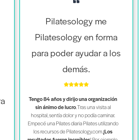
Pilatesology me
Pilatesology en forma
para poder ayudar a los
e
demás.
ra
Tengo 84 años y dirijo una organización
sin ánimo de lucro
. Tras una visita al
hospital, sentía dolor y no podía caminar.
Empecé una Pilates diaria Pilates utilizando
los recursos de Pilatesology.com.
¡
Los
resultados fueron increíbles
! Por ejemplo,