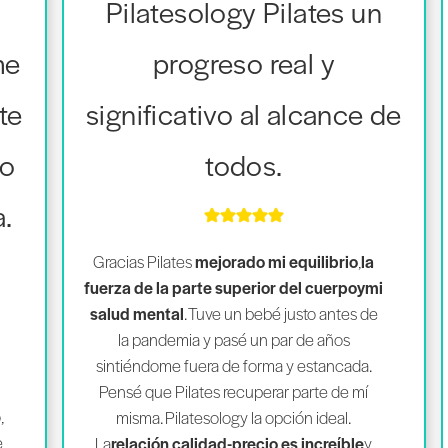
Pilatesology Pilates un
me
progreso real y
te
significativo al alcance de
ho
todos.
.
Gracias Pilates
mejorado mi equilibrio
,
la
fuerza de la parte superior del cuerpo
y
mi
salud mental
. Tuve un bebé justo antes de
la pandemia y pasé un par de años
sintiéndome fuera de forma y estancada.
Pensé que Pilates recuperar parte de mí
,
misma. Pilatesology la opción ideal.
e
La
relación calidad-precio es increíble
y,