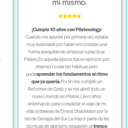
mí mismo.
¡Cumplo 10 años con Pilatesology
!
Cuando me apunté por primera vez, estaba
muy ilusionada por haber encontrado una
forma asequible de empezar a practicar
.
Pilates. En aquella época, hacer ejercicio por
internet no era tan habitual, pero
pude
aprender los fundamentos al ritmo
que yo quería.
Por fin me compré un
Reformer de Gratz y se me abrió todo un
nuevo mundo en Pilates. Llevo años
s
entrenando para completar el viaje de mi
vida: la travesía de Ernest Shackleton por la
isla de Georgia del Sur. La mayor parte de las
técnicas de alpinismo requieren un
tronco