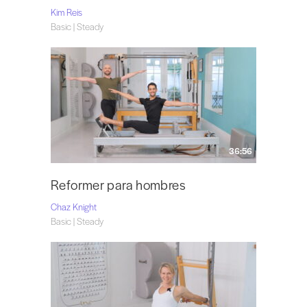
Kim Reis
Basic | Steady
36:56
Reformer para hombres
Chaz Knight
Basic | Steady