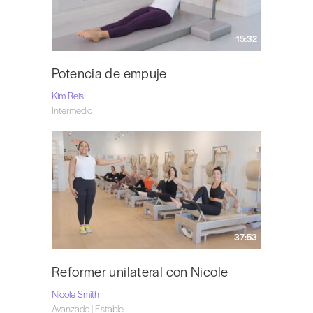
15:32
Potencia de empuje
Kim Reis
Intermedio
37:53
Reformer unilateral con Nicole
Nicole Smith
Avanzado | Estable