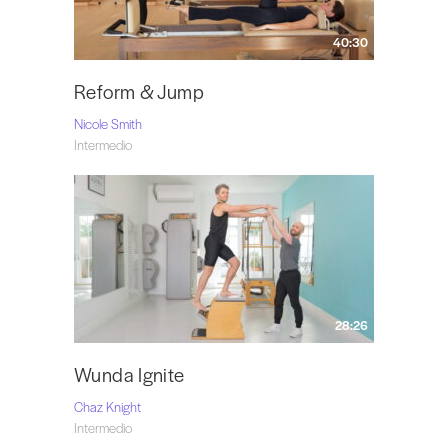
40:30
Reform & Jump
Nicole Smith
Intermedio
28:26
Wunda Ignite
Chaz Knight
Intermedio