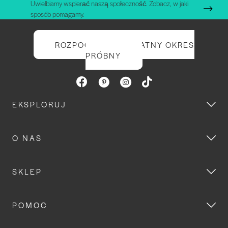
Uwielbiamy wspierać naszą społeczność. Zobacz, w jaki
sposób pomagamy.
ROZPOCZNIJ BEZPŁATNY OKRES
PRÓBNY
EKSPLORUJ
O NAS
SKLEP
POMOC