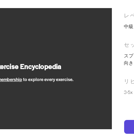
レ
中級
セ
スプ
向き
xercise Encyclopedia
 membership
to explore every exercise.
リ
3-5x