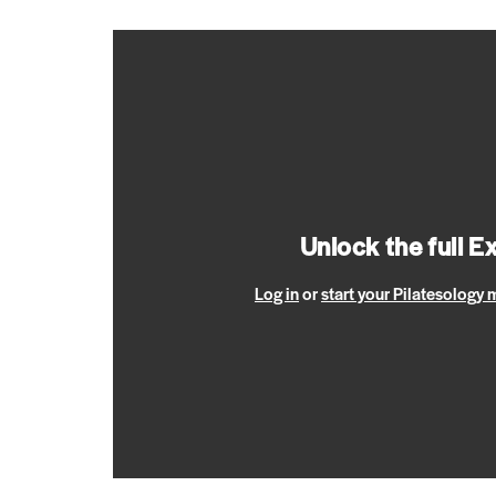
Unlock the full E
Log in
or
start your Pilatesology