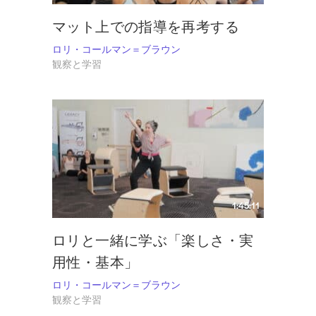
人々の心に響かせました。ロリは、この師との縁に深く感謝して
います。
マット上での指導を再考する
ロリは、ニューヨーク州立大学パーチェス校でダンス専攻の美術
ロリ・コールマン＝ブラウン
学士号を、テンプル大学で理学療法学修士号を取得していま
観察と学習
す。 理学療法の学位取得前は、プロのダンサーとして活動して
いました。理学療法士としては、ニューヨークやシアトルのブロ
ードウェイ公演の舞台裏で、プロのダンサーたちのサポートにあ
たりました。1992年、ロリは西海岸に移り住み、太平洋岸北西部
で初のPilates センターを開設し、16年間にわたり共同ディレクタ
ーを務め、100名以上の優秀なインストラクターを育成しまし
た。 彼女は、Pilatesメソッド全体を探求し、それを一人ひとりに
きめ細かく応用することこそが、自身の真の情熱であることに気
づきました。そこで、指導活動に専念するため、スタジオの経営
1:45:11
から身を引くことを決意しました。Pilates を活用して、クライア
ントや自分自身をより強く、より柔軟に、そしてより幸せにする
手助けをしながら、彼女は毎日新しいことを学んでいます。
ロリと一緒に学ぶ「楽しさ・実
ロリのサイトへアクセスするには
AtlasPilates
でロリを訪ねて、
用性・基本」
Instagramの
@loricolemanbrownを
フォローしてください。
ロリ・コールマン＝ブラウン
観察と学習