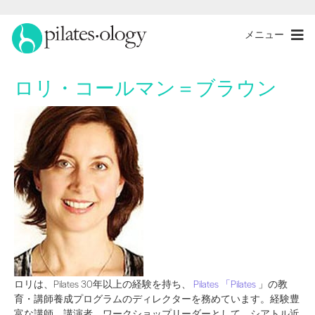
メニュー
ロリ・コールマン＝ブラウン
ロリは、Pilates 30年以上の経験を持ち、 」の教育・講師養成プログラムのディレ
ロリは、Pilates 30年以上の経験を持ち、
Pilates 「Pilates
」の教
育・講師養成プログラムのディレクターを務めています。経験豊
富な講師、講演者、ワークショップリーダーとして、シアトル近