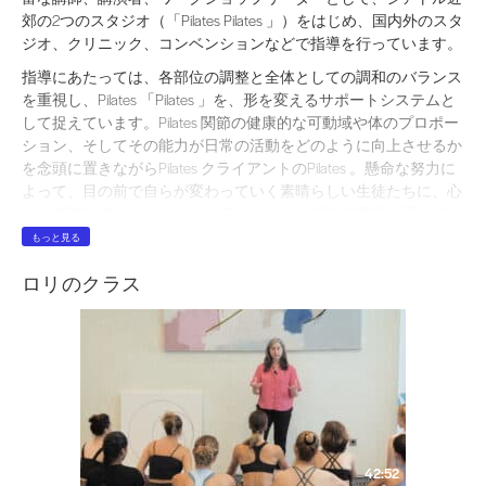
郊の2つのスタジオ（「Pilates Pilates 」）をはじめ、国内外のスタ
ジオ、クリニック、コンベンションなどで指導を行っています。
指導にあたっては、各部位の調整と全体としての調和のバランス
を重視し、Pilates 「Pilates 」を、形を変えるサポートシステムと
して捉えています。Pilates 関節の健康的な可動域や体のプロポー
ション、そしてその能力が日常の活動をどのように向上させるか
を念頭に置きながらPilates クライアントのPilates 。懸命な努力に
よって、目の前で自らが変わっていく素晴らしい生徒たちに、心
から感謝しています。また、ワークショップでの実演を通じて、
「体次第です」というありふれた答えに代わる、具体的な身体へ
もっと見る
の解決策を示したことで、多くの感謝の言葉を受けています。
ロリのクラス
ロリ
は1983年にニューヨークでロマナのもとで
Pilates 学びを始
め、1986年には指導者としての活動を開始しました。ロマナの指
導のもと、ロリはエクササイズのフォームやリズムだけでなく、
人々が本当に必要としているものを提供する方法も学びまし
た。 ロリはロマーナから、「人は一人ひとりが絵画のようなも
ので、同じ人は二人といない」と教えられました。1999年、ロリ
はロマーナから直接、ティーチャートレーナーの一人として招か
れるという、この上ない光栄に浴しました。ロマーナは広範な道
42:52
を切り開き、そのダイナミックな指導法と生き方によって多くの