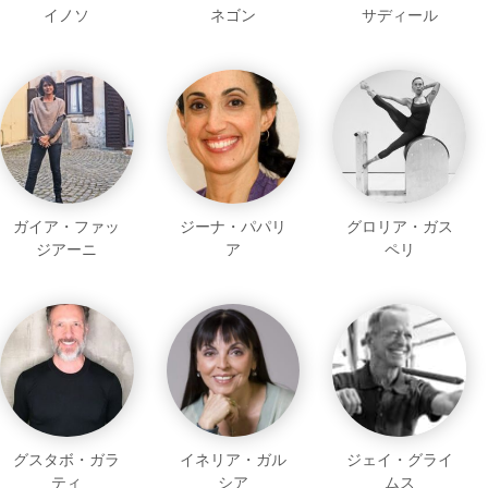
イノソ
ネゴン
サディール
ガイア・ファッ
ジーナ・パパリ
グロリア・ガス
ジアーニ
ア
ペリ
グスタボ・ガラ
イネリア・ガル
ジェイ・グライ
ティ
シア
ムス