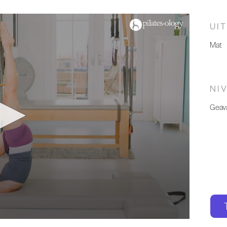
UI
Mat
NI
Geav