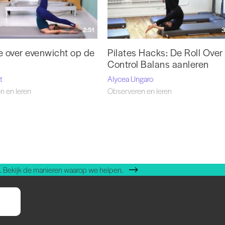
2:51
3
e over evenwicht op de
Pilates Hacks: De Roll Over
Control Balans aanleren
t
Alycea Ungaro
n en leren
Observeren en leren
 Bekijk de manieren waarop we helpen.