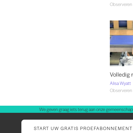
Observeren 
Volledig
Alisa Wyatt
Observeren 
We geven graag iets terug aan onze gemeenschap.
START UW GRATIS PROEFABONNEMENT