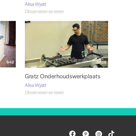
Alisa Wyatt
Observeren en leren
5:42
57:05
Gratz Onderhoudswerkplaats
Alisa Wyatt
Observeren en leren