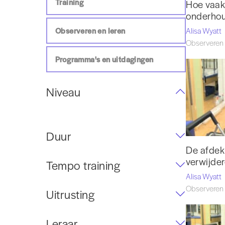
Training
Hoe vaak
onderhou
Observeren en leren
Alisa Wyatt
Observeren 
Programma's en uitdagingen
Niveau
Duur
De afdek
verwijde
Tempo training
Alisa Wyatt
Observeren 
Uitrusting
Leraar