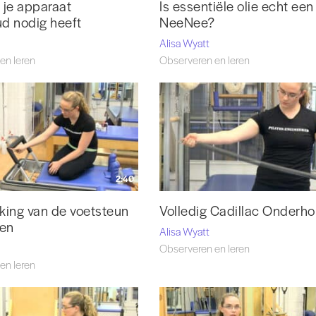
 je apparaat
Is essentiële olie echt een
d nodig heeft
NeeNee?
Alisa Wyatt
en leren
Observeren en leren
2:40
king van de voetsteun
Volledig Cadillac Onderh
ren
Alisa Wyatt
Observeren en leren
en leren