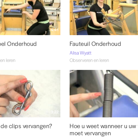
4:41
oel Onderhoud
Fauteuil Onderhoud
Alisa Wyatt
en leren
Observeren en leren
3:22
de clips vervangen?
Hoe u weet wanneer u uw 
moet vervangen