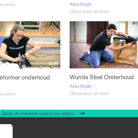
Alisa Wyatt
en leren
Observeren en leren
22:26
Wunda Stoel Onderhoud
 reformer onderhoud
Alisa Wyatt
Observeren en leren
en leren
 Bekijk de manieren waarop we helpen.