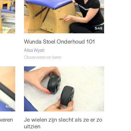
2:40
5:49
Wunda Stoel Onderhoud 101
Alisa Wyatt
Observeren en leren
4:03
1:11
veren
Je wielen zijn slecht als ze er zo
uitzien