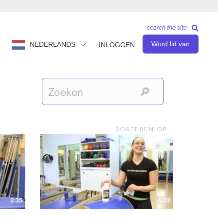
search the site
Word lid van
NEDERLANDS
INLOGGEN
SORTEREN OP
2:35
4:32