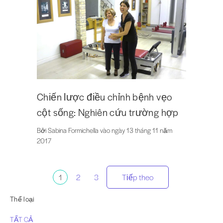
Chiến lược điều chỉnh bệnh vẹo
cột sống: Nghiên cứu trường hợp
Bởi Sabina Formichella vào ngày 13 tháng 11 năm
2017
Phân
1
2
3
Tiếp theo
trang
Thể loại
TẤT CẢ