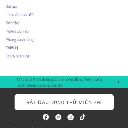
bài
Bài tập
Làm cách nào để
viết
Biên tập
Pilates Lịch sử
Phong cách sống
Thiết bị
Chưa phân loại
Chúng tôi thích đóng góp cho cộng đồng. Xem những
cách chúng tôi đang giúp đỡ.
BẮT ĐẦU DÙNG THỬ MIỄN PHÍ