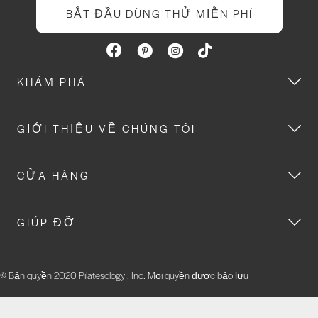
BẮT ĐẦU DÙNG THỬ MIỄN PHÍ
KHÁM PHÁ
GIỚI THIỆU VỀ CHÚNG TÔI
CỬA HÀNG
GIÚP ĐỠ
© Bản quyền 2020 Pilatesology , Inc. Mọi quyền được bảo lưu