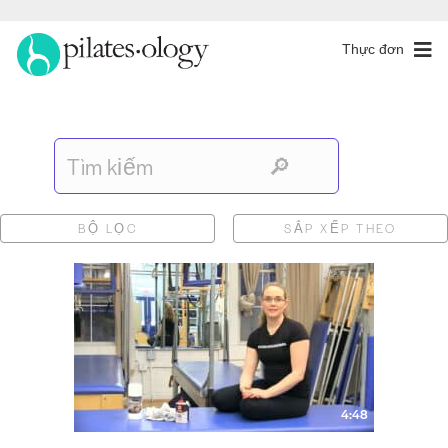
Thực đơn
BỘ LỌC
SẮP XẾP THEO
4:48