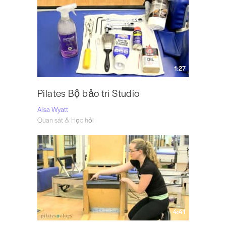
1:27
Pilates Bộ bảo trì Studio
Alisa Wyatt
Quan sát & Học hỏi
4:41