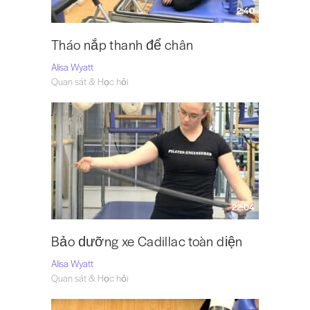
2:40
Tháo nắp thanh để chân
Alisa Wyatt
Quan sát & Học hỏi
22:04
Bảo dưỡng xe Cadillac toàn diện
Alisa Wyatt
Quan sát & Học hỏi