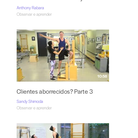
Anthony Rabara
Observar e aprender
10:58
Clientes aborrecidos? Parte 3
Sandy Shimoda
Observar e aprender