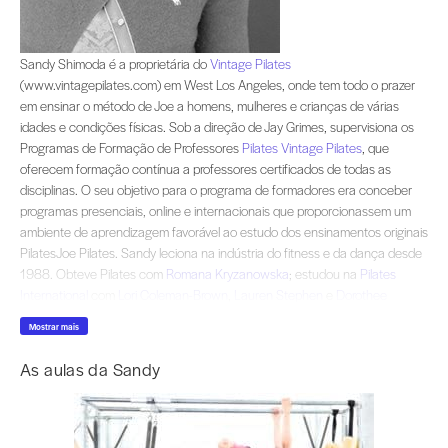
Sandy Shimoda é a proprietária do (www.vintagepilates.com) em West Los Angel
Sandy Shimoda é a proprietária do
Vintage Pilates
(www.vintagepilates.com) em West Los Angeles, onde tem todo o prazer
em ensinar o método de Joe a homens, mulheres e crianças de várias
idades e condições físicas. Sob a direção de Jay Grimes, supervisiona os
Programas de Formação de Professores
Pilates Vintage Pilates
, que
oferecem formação contínua a professores certificados de todas as
disciplinas. O seu objetivo para o programa de formadores era conceber
programas presenciais, online e internacionais que proporcionassem um
ambiente de aprendizagem favorável ao estudo dos ensinamentos originais
PilatesJoe Pilates. Sandy leciona na indústria do fitness e da dança desde
1988. Obteve Pilates com
Romana Kryzanowska
; estudou na
Pilates
International
com
Lori Coleman-Brown
,
Lauren Stephen
e
Dorothee
Vandewalle
, e tem estudado regularmente com
Jay Grimes
há mais de
Mostrar mais
uma década. Sandy já apareceu na revista Pilates » e em DVDs para a
GAIAM e Pilates Classical Pilates. É também colaboradora regular da
As aulas da Sandy
revista online internacional «Pilatesglossy». Sandy viaja como professora
convidada em estúdios privados e em conferências nos Estados Unidos e
em todo o mundo.