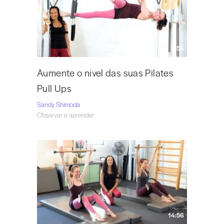
Visite a Sandy em
Vintage Pilates
e siga-a no Instagram
@vintagepilates.
4:54
Aumente o nível das suas Pilates
Pull Ups
Sandy Shimoda
Observar e aprender
14:56