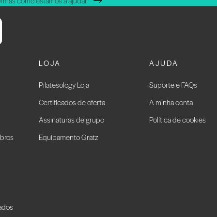
ormas como estamos a ajudar.
LOJA
AJUDA
Pilatesology Loja
Suporte e FAQs
Certificados de oferta
A minha conta
Assinaturas de grupo
Política de cookies
bros
Equipamento Gratz
vados