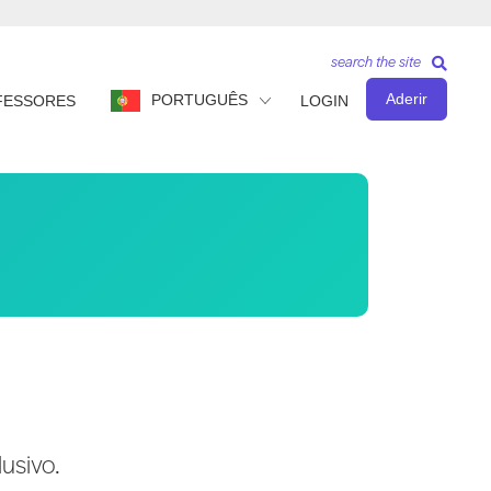
search the site
Aderir
PORTUGUÊS
FESSORES
LOGIN
usivo.