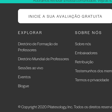
Adoramos retribuir à nossa comunidade. Veja as f
INICIE A SUA AVALIAÇÃO GRATUITA
EXPLORAR
SOBRE NÓS
Diretório de Formação de
Sobre nós
Professores
Embaixadores
Diretório Mundial de Professores
Retribuição
Sessões ao vivo
Testemunhos dos mem
Eventos
Termos e privacidade
Blogue
© Copyright 2020 Pilatesology, Inc. Todos os direitos reser