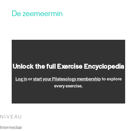
De zeemeermin
Unlock the full Exercise Encyclopedia
Log in
or
start your Pilatesology membership
to explore
every exercise.
NIVEAU
Intermediair