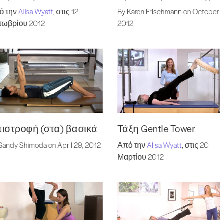
By Karen Frischmann on October 
ό την
Alisa Wyatt
, στις 12
2012
τωβρίου 2012
ιστροφή (στα) βασικά
Τάξη Gentle Tower
Sandy Shimoda on April 29, 2012
Από την
Alisa Wyatt
, στις 20
Μαρτίου 2012