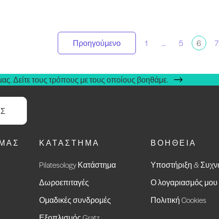
ελιδοποίηση
Προηγούμενο
1
...
5
6
7
ναρτήσεων
ας. Δείτε τους τρόπους με τους οποίους βοηθάμε.
ΑΣ
ΕΜΆΣ
ΚΑΤΆΣΤΗΜΑ
ΒΟΉΘΕΙΑ
Pilatesology Κατάστημα
Υποστήριξη & Συχν
Δωροεπιταγές
Ο λογαριασμός μου
Ομαδικές συνδρομές
Πολιτική Cookies
Εξοπλισμός Gratz