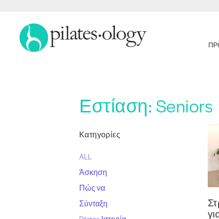
ΠΡ
Εστίαση:
Seniors
Κατηγορίες
ALL
Άσκηση
Πώς να
Στ
Σύνταξη
γι
Pilates Ιστορία