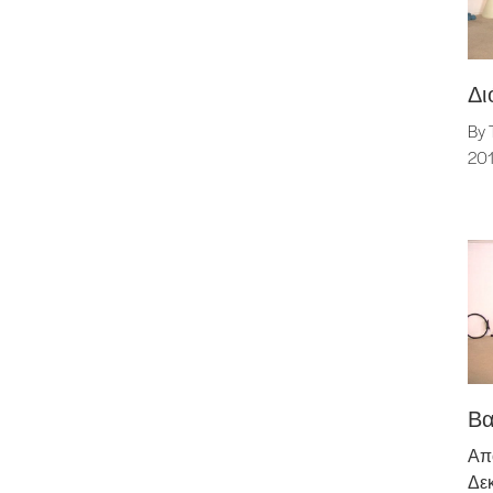
Δι
By 
20
Βα
Απ
Δεκ