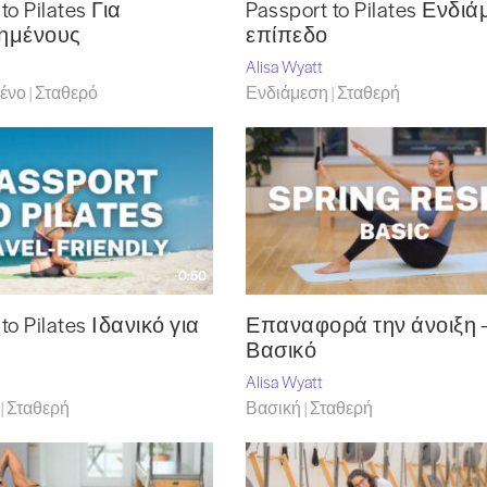
to Pilates Για
Passport to Pilates Ενδι
ημένους
επίπεδο
Alisa Wyatt
νο | Σταθερό
Ενδιάμεση | Σταθερή
0:50
to Pilates Ιδανικό για
Επαναφορά την άνοιξη 
Βασικό
Alisa Wyatt
| Σταθερή
Βασική | Σταθερή