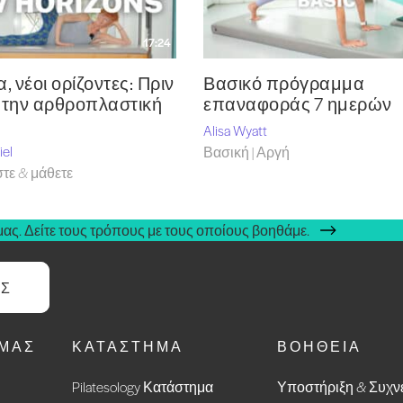
17:24
α, νέοι ορίζοντες: Πριν
Βασικό πρόγραμμα
ά την αρθροπλαστική
επαναφοράς 7 ημερών
Alisa Wyatt
iel
Βασική | Αργή
τε & μάθετε
ας. Δείτε τους τρόπους με τους οποίους βοηθάμε.
ΑΣ
ΕΜΆΣ
ΚΑΤΆΣΤΗΜΑ
ΒΟΉΘΕΙΑ
Pilatesology Κατάστημα
Υποστήριξη & Συχν