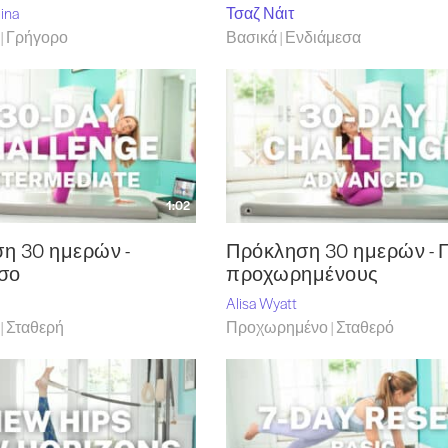
ina
Τσαζ Νάιτ
| Γρήγορο
Βασικά | Ενδιάμεσα
1:02
η 30 ημερών -
Πρόκληση 30 ημερών - Γ
σο
προχωρημένους
Alisa Wyatt
| Σταθερή
Προχωρημένο | Σταθερό