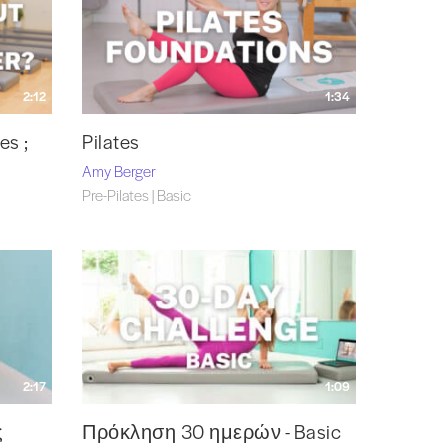
2:12
1:34
es ;
Pilates
Amy Berger
Pre-Pilates | Basic
2:17
1:09
ς
Πρόκληση 30 ημερών - Basic