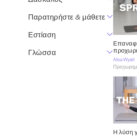
Παρατηρήστε & μάθετε
Εστίαση
Επαναφο
προχωρ
Γλώσσα
Alisa Wyatt
Προχωρημέ
Η λύση γ