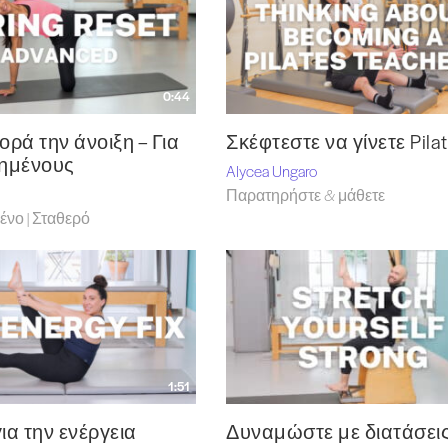
0:44
ρά την άνοιξη – Για
Σκέφτεστε να γίνετε Pilat
ημένους
Alycea Ungaro
Παρατηρήστε & μάθετε
νο | Σταθερό
1:51
ια την ενέργεια
Δυναμώστε με διατάσει