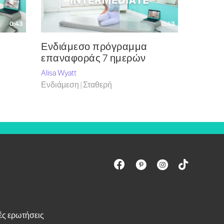
0:43
0:43
Ενδιάμεσο πρόγραμμα
επαναφοράς 7 ημερών
Alisa Wyatt
Ενδιάμεση | Σταθερή
ές ερωτήσεις