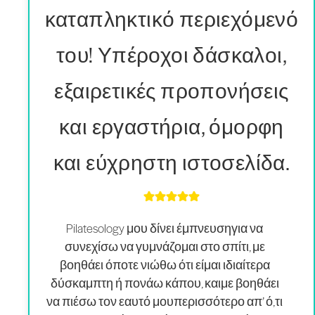
καταπληκτικό περιεχόμενό
του! Υπέροχοι δάσκαλοι,
εξαιρετικές προπονήσεις
και εργαστήρια, όμορφη
και εύχρηστη ιστοσελίδα.
Pilatesology
μου δίνει έμπνευση
για να
συνεχίσω να γυμνάζομαι στο σπίτι, με
βοηθάει όποτε νιώθω ότι είμαι ιδιαίτερα
δύσκαμπτη ή πονάω κάπου, και
με βοηθάει
να πιέσω τον εαυτό μου
περισσότερο απ’ ό,τι