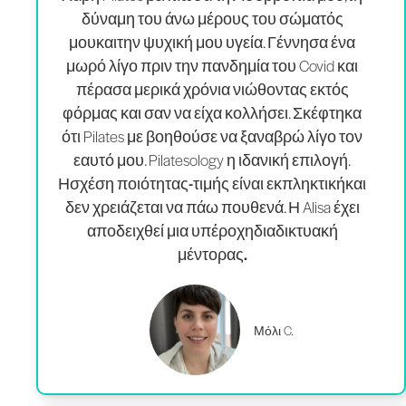
δύναμη του άνω μέρους του σώματός
μου
και
την ψυχική μου υγεία
. Γέννησα ένα
μωρό λίγο πριν την πανδημία του Covid και
πέρασα μερικά χρόνια νιώθοντας εκτός
φόρμας και σαν να είχα κολλήσει. Σκέφτηκα
ότι Pilates με βοηθούσε να ξαναβρώ λίγο τον
εαυτό μου. Pilatesology η ιδανική επιλογή.
Η
σχέση ποιότητας-τιμής είναι εκπληκτική
και
δεν χρειάζεται να πάω πουθενά. Η Alisa έχει
αποδειχθεί μια υπέροχη
διαδικτυακή
μέντορας.
Μόλι C.