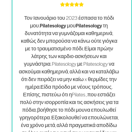
Τον Ιανουάριο του 2023 έσπασα το πόδι
μου.
Pilatesology μουPilatesology τη
δυνατότητα να γυμνάζομαι καθημερινά
,
καθώς δεν μπορούσα να κάνω ούτε γιόγκα
με το τραυματισμένο πόδι. Είμαι πρώην
λάτρης των καρδιο-ασκήσεων και
γυμνάστρια. Pilatesology με Pilatesology να
ασκούμαι καθημερινά, αλλά και να καταλάβω
ότι δεν πειράζει να μην καίω x θερμίδες την
ημέρα.
Είδα πρόοδο με νέους τρόπους
.
Επίσης, πιστεύω ότι ηPilates , που εστιάζει
πολύ στην ισορροπία και τις ασκήσεις για τα
πόδια, βοήθησε το πόδι μου
να επουλωθεί
γρηγορότερα
. Εξακολουθεί να επουλώνεται,
ένα χρόνο μετά, αλλά πραγματικά αποδίδω