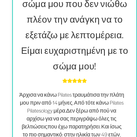
σώμα μου που δεν νιώθω
πλέον την ανάγκη να το
εξετάζω με λεπτομέρεια.
Είμαι ευχαριστημένη με το
σώμα μου!
Άρχισα να κάνω Pilates τραυμάτισα την πλάτη
μου πριν από 14 μήνες. Από τότε κάνω Pilates
Pilatesology μέρα.
Δεν ξέρω από πού να
αρχίσω για να σας περιγράψω όλες τις
βελτιώσεις
που έχω παρατηρήσει. Και ίσως
το πιο σημαντικό: στην ηλικία των 49 ετών,