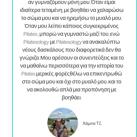
αν γυμναζόμουν μόνη μου. Όταν είμαι
ιδιαίτερα τεταμένη, με βοηθάει να χαλαρώσω
το σώμα μου και να ηρεμήσω το μυαλό μου.
Όταν μου λείπει κάποιος συγκεκριμένος
Pilates , μπορώ να γυμναστώ μαζί του, ενώ
Pilatesology με Pilatesology να ανακαλύπτω
νέους δασκάλους που διαφορετικά δεν θα
γνώριζα. Μου αρέσουν οι συνεντεύξεις και το
να μαθαίνω περισσότερα για την ιστορία του
Pilates μερικές φορές
θέλω να επικεντρωθώ
στο σώμα μου και όχι στο μυαλό μου
, και το
να ακολουθώ απλά μια προπόνηση με
βοηθάει.
Χάμσα Τζ.