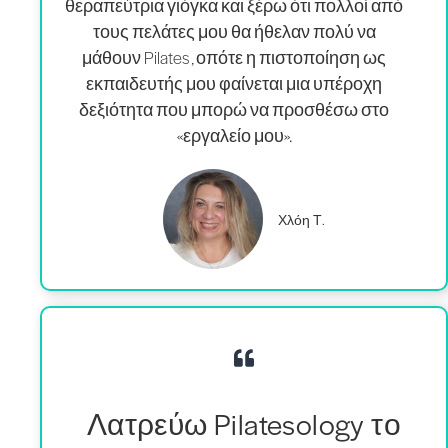
θεραπεύτρια γιόγκα και ξέρω ότι πολλοί από
τους πελάτες μου θα ήθελαν πολύ να
μάθουν Pilates , οπότε η πιστοποίηση ως
εκπαιδευτής μου φαίνεται μια υπέροχη
δεξιότητα που μπορώ να προσθέσω στο
«εργαλείο μου».
Χλόη Τ.
Λατρεύω Pilatesology το