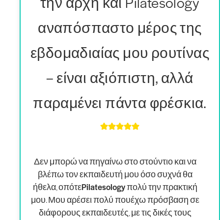
την αρχή και Pilatesology
αναπόσπαστο μέρος της
εβδομαδιαίας μου ρουτίνας
– είναι αξιόπιστη, αλλά
παραμένει πάντα φρέσκια.
Δεν μπορώ να πηγαίνω στο στούντιο και να
βλέπω τον εκπαιδευτή μου όσο συχνά θα
ήθελα, οπότε
Pilatesology πολύ την πρακτική
μου
. Μου αρέσει πολύ που
έχω πρόσβαση σε
διάφορους εκπαιδευτές
, με τις δικές τους