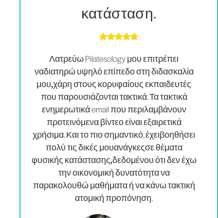
κατάσταση.
Λατρεύω Pilatesology μου επιτρέπει
να
διατηρώ υψηλό επίπεδο στη διδασκαλία
μου,
χάρη στους κορυφαίους εκπαιδευτές
που παρουσιάζονται τακτικά. Τα τακτικά
ενημερωτικά email που περιλαμβάνουν
προτεινόμενα βίντεο είναι εξαιρετικά
χρήσιμα. Και το πιο σημαντικό, έχει
βοηθήσει
πολύ τις δικές μου
ανάγκες
σε θέματα
φυσικής κατάστασης,
δεδομένου ότι δεν έχω
την οικονομική δυνατότητα να
παρακολουθώ μαθήματα ή να κάνω τακτική
ατομική προπόνηση.