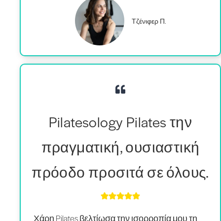
Τζένιφερ Π.
Pilatesology Pilates την
πραγματική, ουσιαστική
πρόοδο προσιτά σε όλους.
Χάρη Pilates
βελτίωσα την ισορροπία μου
,
τη