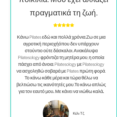
πραγματικά τη ζωή.
Κάνω Pilates εδώ και πολλά χρόνια.
Ζω σε μια
αγροτική περιοχή
όπου δεν υπάρχουν
στούντιο ούτε δάσκαλοι. Ανακάλυψα
Pilatesology φρόντιζα τη μητέρα μου, η οποία
πάσχει από άνοια. Pilatesology με Pilatesology
να ασχοληθώ σοβαρά με Pilates πρώτη φορά.
Το κάνω κάθε μέρα και τώρα θέλω να
βελτιώσω τις ικανότητές μου.
Το κάνω απλώς
για τον εαυτό μου. Με κάνει να νιώθω καλά.
Κέλι Τζ.