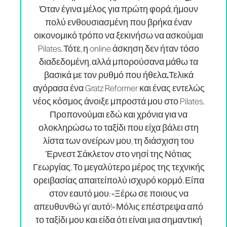
Όταν έγινα μέλος για πρώτη φορά, ήμουν
πολύ ενθουσιασμένη που βρήκα έναν
οικονομικό τρόπο να ξεκινήσω να ασκούμαι
Pilates. Τότε, η online άσκηση δεν ήταν τόσο
διαδεδομένη, αλλά μπορούσα
να μάθω τα
βασικά με τον ρυθμό που ήθελα.
Τελικά
αγόρασα ένα Gratz Reformer και ένας εντελώς
νέος κόσμος άνοιξε μπροστά μου στο Pilates.
Προπονούμαι εδώ και χρόνια για να
ολοκληρώσω το ταξίδι που είχα βάλει στη
λίστα των ονείρων μου, τη διάσχιση του
Έρνεστ Σάκλετον στο νησί της Νότιας
Γεωργίας. Το μεγαλύτερο μέρος της τεχνικής
ορειβασίας απαιτεί
πολύ ισχυρό κορμό
. Είπα
στον εαυτό μου: «Ξέρω σε ποιους να
απευθυνθώ γι’ αυτό!» Μόλις επέστρεψα από
το ταξίδι μου και είδα ότι είναι μια σημαντική