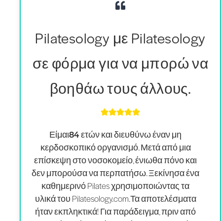
Pilatesology με Pilatesology
σε φόρμα για να μπορώ να
βοηθάω τους άλλους.
Είμαι
84 ετών και διευθύνω έναν μη
κερδοσκοπικό οργανισμό
. Μετά από μια
επίσκεψη στο νοσοκομείο, ένιωθα πόνο και
δεν μπορούσα να περπατήσω. Ξεκίνησα ένα
καθημερινό Pilates χρησιμοποιώντας τα
υλικά του Pilatesology.com.
Τ
α αποτελέσματα
ήταν εκπληκτικά
! Για παράδειγμα, πριν από