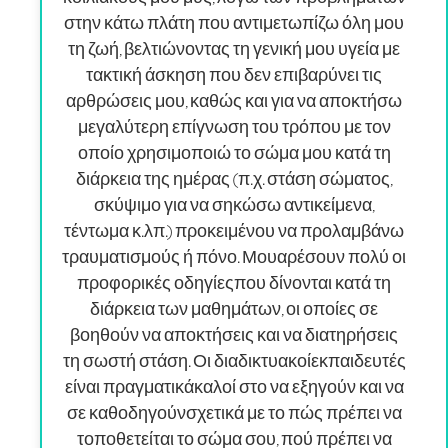
στην κάτω πλάτη που αντιμετωπίζω όλη μου
τη ζωή, βελτιώνοντας τη γενική μου υγεία με
τακτική άσκηση που δεν επιβαρύνει τις
αρθρώσεις μου, καθώς και για να αποκτήσω
μεγαλύτερη επίγνωση του τρόπου με τον
οποίο χρησιμοποιώ το σώμα μου κατά τη
διάρκεια της ημέρας (π.χ. στάση σώματος,
σκύψιμο για να σηκώσω αντικείμενα,
τέντωμα κ.λπ.) προκειμένου να προλαμβάνω
τραυματισμούς ή πόνο. Μου
αρέσουν πολύ οι
προφορικές οδηγίες
που δίνονται κατά τη
διάρκεια των μαθημάτων, οι οποίες σε
βοηθούν να αποκτήσεις και να διατηρήσεις
τη σωστή στάση. Οι διαδικτυακοί
εκπαιδευτές
είναι πραγματικά
καλοί στο να εξηγούν και να
σε καθοδηγούν
σχετικά με το πώς πρέπει να
τοποθετείται το σώμα σου, πού πρέπει να