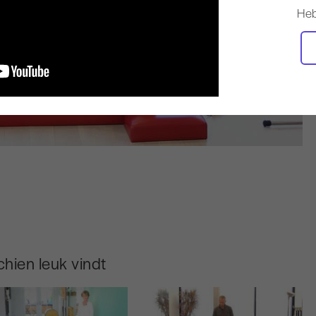
Heb
hien leuk vindt