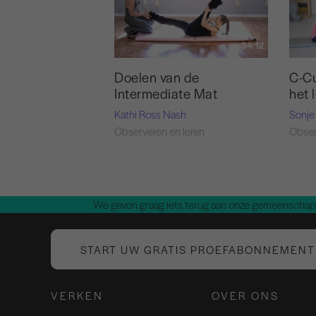
34:12
Doelen van de
C-Cu
Intermediate Mat
het 
Kathi Ross Nash
Sonje
Observeren en leren
Obser
We geven graag iets terug aan onze gemeenschap.
START UW GRATIS PROEFABONNEMENT
VERKEN
OVER ONS