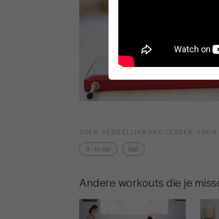
ZOEK VERGELIJKBARE LESSEN VOOR
0 - 10 min
Mat
Andere workouts die je missc