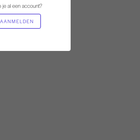
 je al een account?
BENODIGDE APPARATUUR
AANMELDEN
Mat