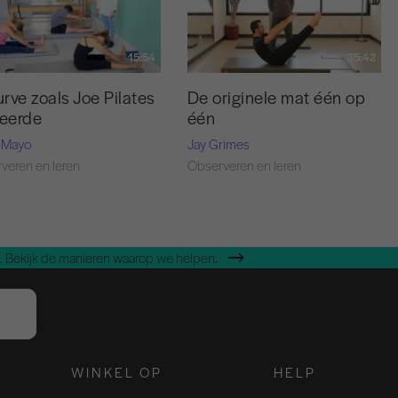
15:54
35:42
rve zoals Joe Pilates
De originele mat één op
leerde
één
 Mayo
Jay Grimes
veren en leren
Observeren en leren
 Bekijk de manieren waarop we helpen.
WINKEL OP
HELP