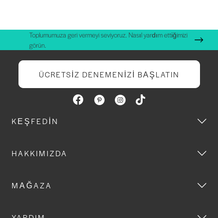
Toplumumuza geri vermeyi seviyoruz. Nasıl yardım ettiğimizi
görün.
ÜCRETSIZ DENEMENIZI BAŞLATIN
KEŞFEDIN
HAKKIMIZDA
MAĞAZA
YARDIM