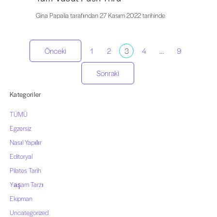
Gina Papalia tarafından 27 Kasım 2022 tarihinde
Gönderi
Önceki
1
2
3
4
...
9
sayfalandırma
Sonraki
Kategoriler
TÜMÜ
Egzersiz
Nasıl Yapılır
Editoryal
Pilates Tarih
Yaşam Tarzı
Ekipman
Uncategorized