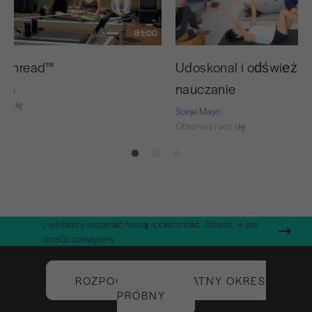
81:00
d Thread™
Udoskonal i odśwież s
nauczanie
Nash
cz się
Sonje Mayo
Obserwuj i ucz się
Uwielbiamy wspierać naszą społeczność. Zobacz, w jaki
sposób pomagamy.
ROZPOCZNIJ BEZPŁATNY OKRES
PRÓBNY