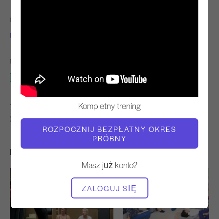
NAUCZYCIEL
CZAS WIDEO
Molly Niles Renshaw
1:04:40
POTRZEBNY SPRZĘT
Całe studio
ZNAJDŹ PODOBNE KLASY DLA
Kompletny trening
60+ min
Całe studio
ROZPOCZNIJ BEZPŁATNY OKRES
PRÓBNY
Inne treningi, które mogą Ci się spodobać
Masz już konto?
ZALOGUJ SIĘ