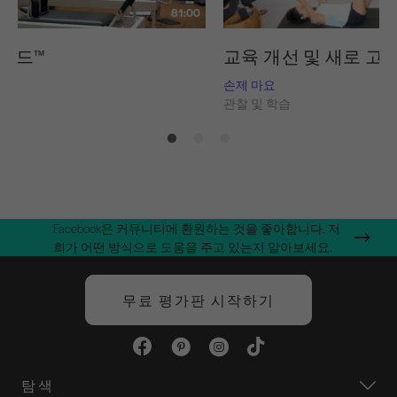
81:00
스레드™
교육 개선 및 새로 고
내쉬
손제 마요
습
관찰 및 학습
Facebook은 커뮤니티에 환원하는 것을 좋아합니다. 저
희가 어떤 방식으로 도움을 주고 있는지 알아보세요.
무료 평가판 시작하기
탐색