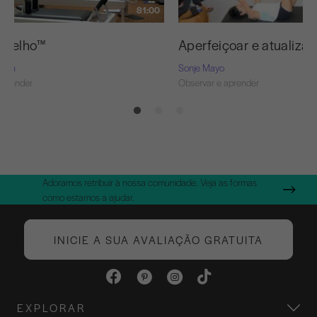
81:00
ermelho™
Aperfeiçoar e atualizar
Nash
Sonje Mayo
aprender
Observar e aprender
Adoramos retribuir à nossa comunidade. Veja as formas
como estamos a ajudar.
INICIE A SUA AVALIAÇÃO GRATUITA
EXPLORAR