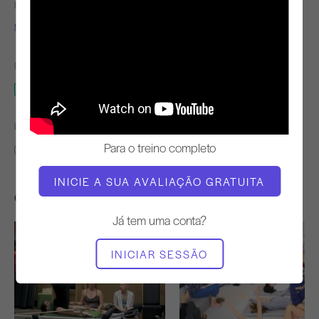
PROFESSOR
TEMPO DE VÍDEO
Molly Niles Renshaw
1:04:40
EQUIPAMENTO NECESSÁRIO
Estúdio completo
ENCONTRAR AULAS SEMELHANTES PARA
Para o treino completo
60+ min
Estúdio completo
INICIE A SUA AVALIAÇÃO GRATUITA
Outros exercícios de que poderá gostar
Já tem uma conta?
INICIAR SESSÃO