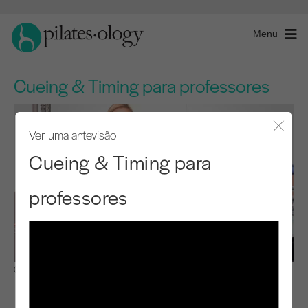
Menu
Cueing & Timing para professores
Ver uma antevisão
Fecha
Cueing & Timing para
professores
Observar e aprender