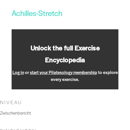
Achilles-Stretch
Unlock the full Exercise
Encyclopedia
Log in
or
start your Pilatesology membership
to explore
every exercise.
NIVEAU
Zwischenbericht