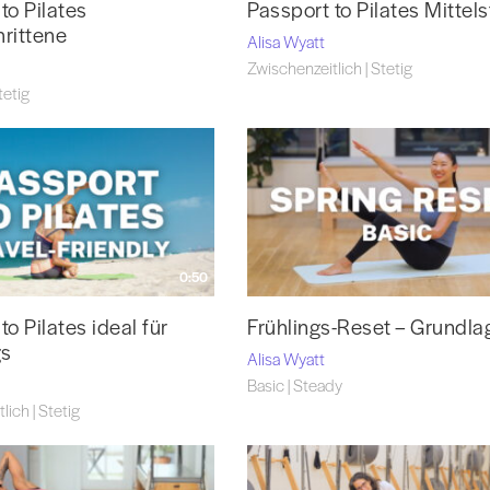
to Pilates
Passport to Pilates Mittels
hrittene
Alisa Wyatt
Zwischenzeitlich | Stetig
tetig
0:50
to Pilates ideal für
Frühlings-Reset – Grundla
gs
Alisa Wyatt
Basic | Steady
lich | Stetig