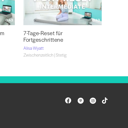
0:43
0:43
um
7-Tage-Reset für
Fortgeschrittene
Alisa Wyatt
Zwischenzeitlich | Stetig