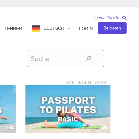
search the site
Beitreten
DEUTSCH
LEHRER
LOGIN
SORTIEREN NACH
0:50
0:50