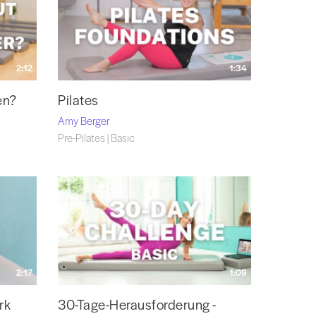
2:12
1:34
en?
Pilates
Amy Berger
Pre-Pilates | Basic
2:17
1:09
rk
30-Tage-Herausforderung -