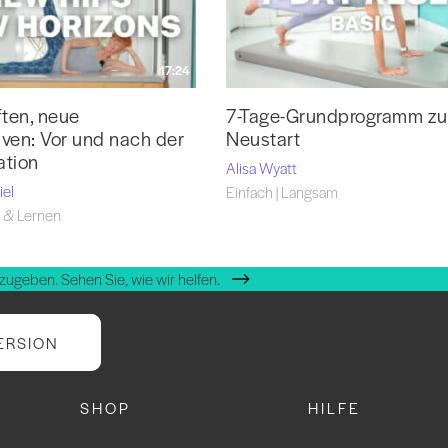
17:24
ten, neue
7-Tage-Grundprogramm z
iven: Vor und nach der
Neustart
ation
Alisa Wyatt
iel
Einfach | Langsam
 & Lernen
zugeben. Sehen Sie, wie wir helfen.
ERSION
SHOP
HILFE