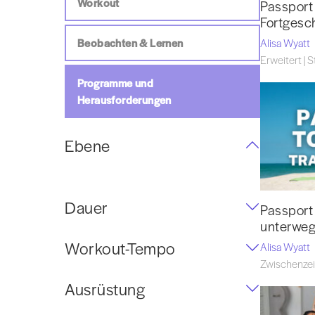
Workout
Passport 
Fortgesc
Beobachten & Lernen
Alisa Wyatt
Erweitert | S
Programme und
Herausforderungen
Ebene
Dauer
Passport 
unterwe
Workout-Tempo
Alisa Wyatt
Zwischenzeit
Ausrüstung