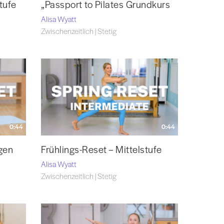
tufe
„Passport to Pilates Grundkurs
Alisa Wyatt
Zwischenzeitlich | Stetig
0:44
0:44
gen
Frühlings-Reset – Mittelstufe
Alisa Wyatt
Zwischenzeitlich | Stetig