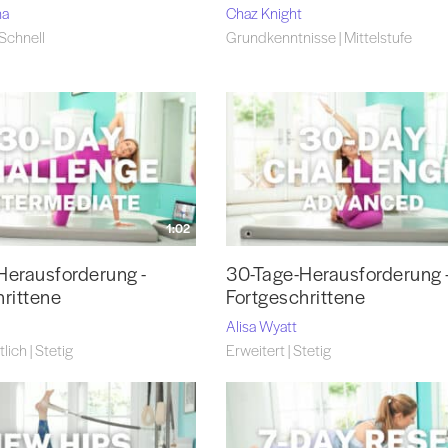
na
Chaz Knight
 Schnell
Grundkenntnisse | Mittelstufe
1:02
Herausforderung -
30-Tage-Herausforderung 
hrittene
Fortgeschrittene
Alisa Wyatt
lich | Stetig
Erweitert | Stetig