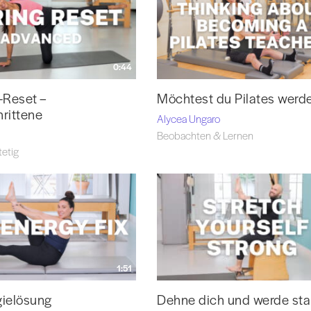
0:44
-Reset –
Möchtest du Pilates werd
hrittene
Alycea Ungaro
Beobachten & Lernen
tetig
1:51
gielösung
Dehne dich und werde sta