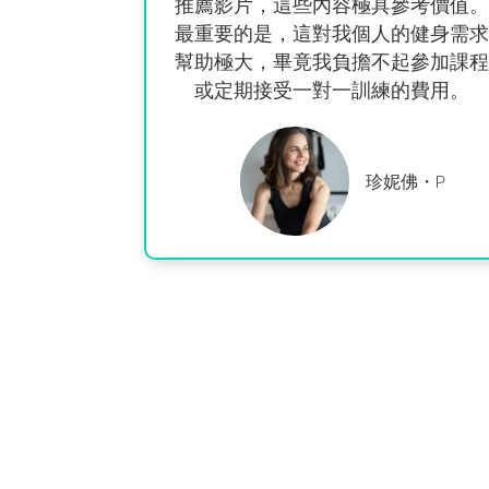
推薦影片，這些內容極具參考價值。
最重要的是，這
對我個人的健身
需求
幫助極大，
畢竟我負擔不起參加課程
或定期接受一對一訓練的費用。
珍妮佛・P