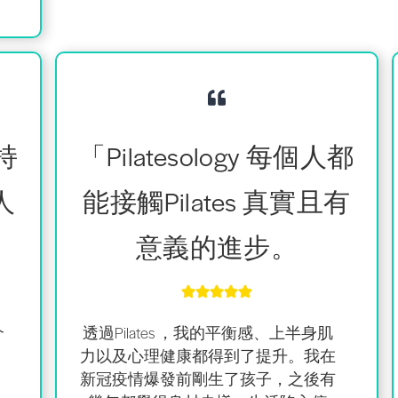
保持
「Pilatesology 每個人都
人
能接觸Pilates 真實且有
意義的進步。
介
透過Pilates
，我的平衡感
、
上半身肌
力
以及
心理健康都
得到了提升
。我在
新冠疫情爆發前剛生了孩子，之後有