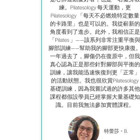
練。Pilatesology 每天運動，更
Pilatesology 「每天不必燃燒特定數量
的卡路里」也是可以的。
我從嶄新的
角度看到了進步
。此外，我相信正是
「Pilates 」——該系列非常注重平衡
腳部訓練——幫助我的腳部
更快康復
一年過去了，腳傷仍在復原中，但我
真心認為正是那些針對腳部與平衡的
訓練，讓我能迅速恢復到更「正常」
的活動狀態。我也很欣賞Pilatesology
基礎訓練，因為我嘗試過的許多其他
課程都假設學員已經掌握大量基礎知
識。目前我無法參加實體課程。
特蕾莎・B.