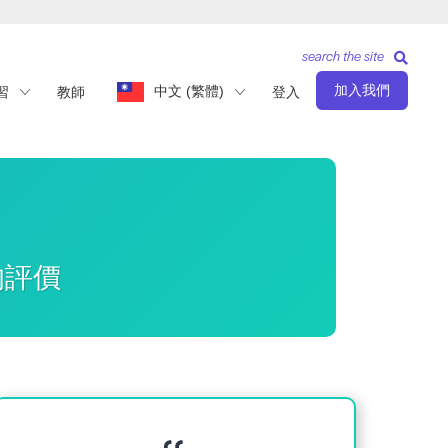
search the site
加入我們
中文 (繁體)
習
教師
登入
的評價