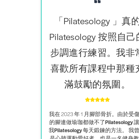
「Pilatesology 」真
Pilatesology 按照自
步調進行練習。我非
喜歡所有課程中那種
滿鼓勵的氛圍。
我在 2023 年 1 月腳部骨折。由於受
的腳連做瑜珈都做不了
Pilatesology 
我Pilatesology 每天鍛鍊的方法
。 我
是心肺運動愛好者，也是一名健身教