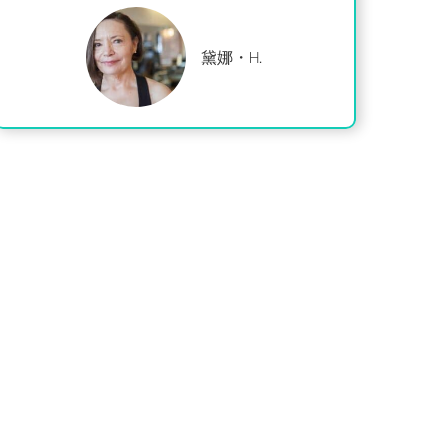
黛娜・H.