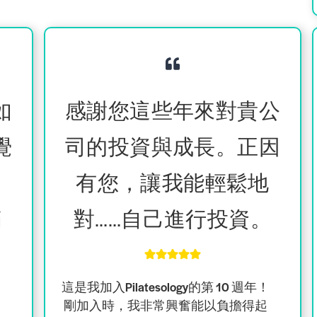
如
感謝您這些年來對貴公
覺
司的投資與成長。正因
。
有您，讓我能輕鬆地
滿
對……自己進行投資。
這是我
加入Pilatesology的第 10 週年
！
剛加入時，我非常興奮能以負擔得起