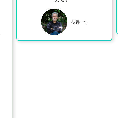
彼得・S.
與
。