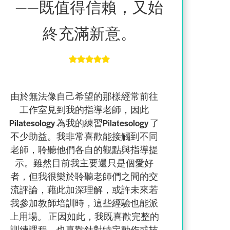
——既值得信賴，又始
終充滿新意。
由於無法像自己希望的那樣經常前往
工作室見到我的指導老師，因此
Pilatesology 為我的練習Pilatesology 了
不少助益
。我非常喜歡
能接觸到不同
老師，
聆聽他們各自的觀點與指導提
示。雖然目前我主要還只是個愛好
者，但我很樂於聆聽老師們之間的交
流評論，藉此加深理解，或許未來若
我參加教師培訓時，這些經驗也能派
上用場。 正因如此，我既喜歡完整的
訓練課程，也喜歡針對特定動作或技