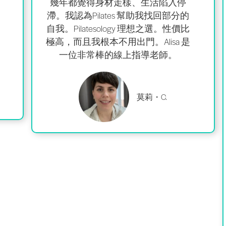
幾年都覺得身材走樣、生活陷入停
滯。我認為Pilates 幫助我找回部分的
自我。Pilatesology 理想之選。
性價比
極高，
而且我根本不用出門。Alisa 是
一位非常棒的
線上指導老師。
莫莉・C.