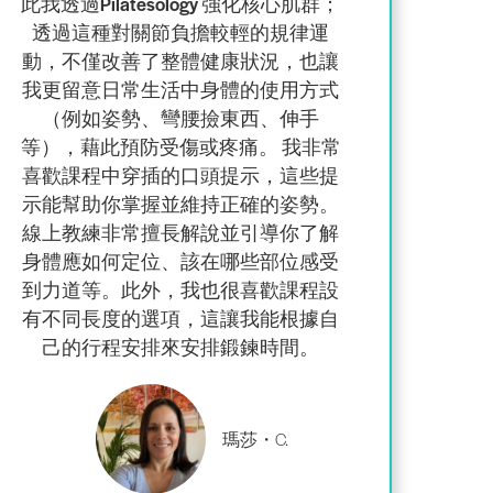
此我透過Pilatesology 強化核心肌群
；
透過這種對關節負擔較輕的規律運
動，不僅改善了整體健康狀況，也讓
我更留意日常生活中身體的使用方式
（例如姿勢、彎腰撿東西、伸手
等），藉此預防受傷或疼痛。 我
非常
喜歡
課程中
穿插的口頭提示，這些提
示
能幫助你掌握並維持正確的姿勢。
線上
教練
非常擅長解說並引導你
了解
身體應如何定位、該在哪些部位感受
到力道等。此外，我也很喜歡課程設
有不同長度的選項，這讓我能根據自
己的行程安排來安排鍛鍊時間。
瑪莎・C.