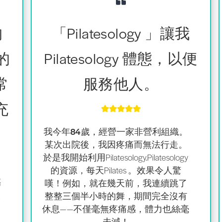
的
「Pilatesology 」讓我
己的
Pilatesology 體態，以便
常
服務他人。
充
我
今年84歲，經營一家非營利組織
。
某次出院後，我因疼痛而無法行走。
於是我開始利用Pilatesology.Pilatesology
的資源，每天Pilates 。
效果令人驚
傷
嘆
！例如，就在幾天前，我連續跳了
讓
整整三個半小時的舞，期間完全沒有
曾
休息——不僅毫無疼痛感，體力也絲毫
未減！