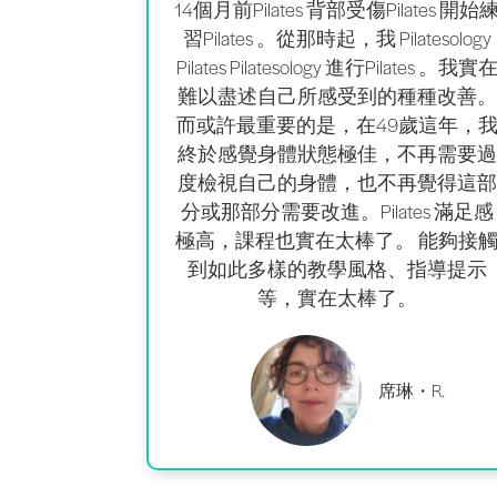
14個月前Pilates 背部受傷Pilates 開始
習Pilates 。從那時起，
我
Pilatesology
Pilates Pilatesology 進行Pilates 。
我實
難以盡述自己所
感受到
的種種改善。
而或許最重要的是，在49歲這年，
終於感覺身體狀態極佳，不再需要過
度檢視自己的身體，也不再覺得這部
分或那部分需要改進。Pilates
滿足感
極高，
課程
也
實在太棒了。 能夠
接
到如此多樣的教學風格
、指導提示
等，實在太棒了。
席琳・R.