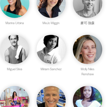
Marina Urbina
MeJo Wiggin
麥可·強森
Miguel Silva
Miriam Sanchez
Molly Niles
Renshaw