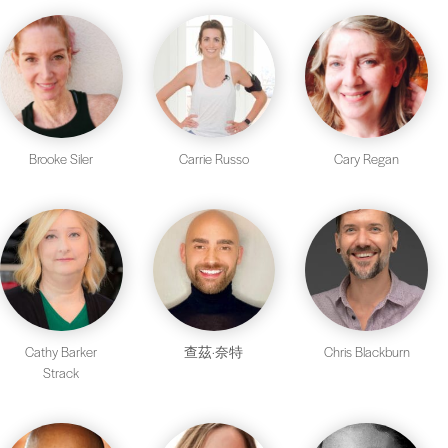
Brooke Siler
Carrie Russo
Cary Regan
Cathy Barker
查茲·奈特
Chris Blackburn
Strack