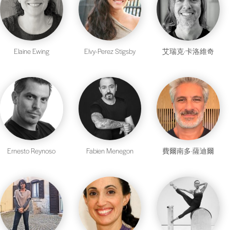
Elaine Ewing
Elvy-Perez Stigsby
艾瑞克·卡洛維奇
Ernesto Reynoso
Fabien Menegon
費爾南多·薩迪爾