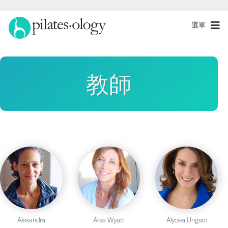
選單
教師
Alexandra
Alisa Wyatt
Alycea Ungaro