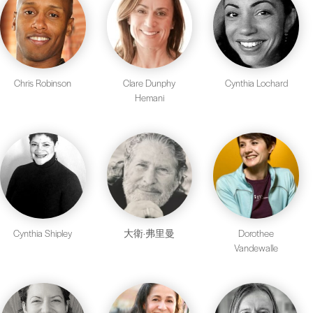
Chris Robinson
Clare Dunphy
Cynthia Lochard
Hemani
Cynthia Shipley
大衛·弗里曼
Dorothee
Vandewalle