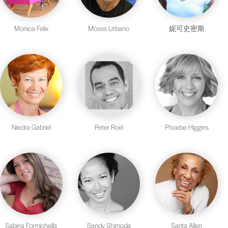
Monica Felix
Moses Urbano
妮可史密斯
Niedra Gabriel
Peter Roel
Phoebe Higgins
Sabina Formichella
Sandy Shimoda
Sarita Allen