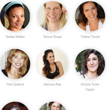
Tamika Walker
Teresa Shupe
Tiziana Trovati
Trish Garland
Verónica Ruiz
Victoria Torrie-
Capan