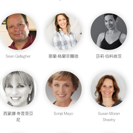
Sean Gallagher
塞蘭·格蘭菲爾德
莎莉·伯科維茨
西蒙娜·奇普里亞
Sonjé Mayo
Susan Moran
尼
Sheehy