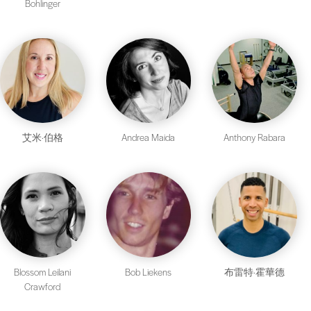
Bohlinger
艾米·伯格
Andrea Maida
Anthony Rabara
Blossom Leilani
Bob Liekens
布雷特·霍華德
Crawford