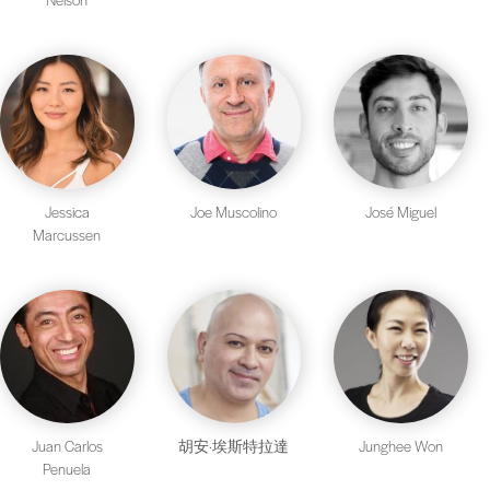
Jessica
Joe Muscolino
José Miguel
Marcussen
Juan Carlos
胡安·埃斯特拉達
Junghee Won
Penuela