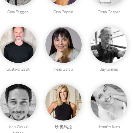
Gaia Faggiani
Gina Papalia
Gloria Gasperi
Gustavo Galati
Inelia Garcia
Jay Grimes
Jean-Claude
珍·奧馬拉
Jennifer Kries
Nelson