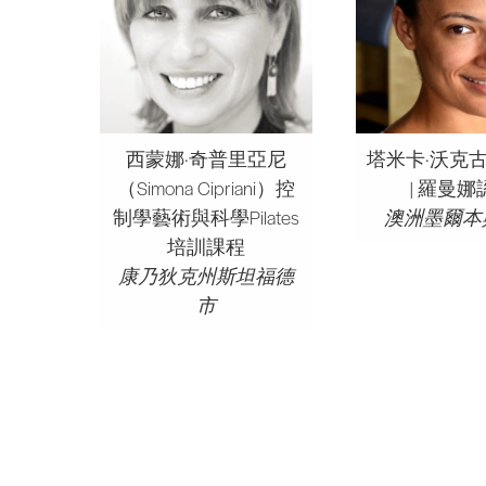
西蒙娜·奇普里亞尼
塔米卡·沃克古典P
（Simona Cipriani）控
| 羅曼娜
制學藝術與科學Pilates
澳洲墨爾本
培訓課程
康乃狄克州斯坦福德
市