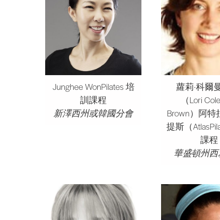
Junghee WonPilates 培
蘿莉·科爾
訓課程
（Lori Col
新澤西州或韓國分會
Brown）阿
提斯（AtlasPil
課程
華盛頓州西