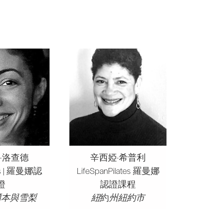
·洛查德
辛西婭·希普利
es | 羅曼娜認
LifeSpanPilates 羅曼娜
證
認證課程
爾本與雪梨
紐
約
州紐約市