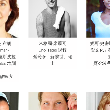
曼-布朗
米格爾·席爾瓦
妮可·史
eman-
UnoPilates 課程
愛文化」
特拉斯皮拉
葡萄牙
、蘇黎世、瑞
ates 培訓
士
賓夕法
雅圖市