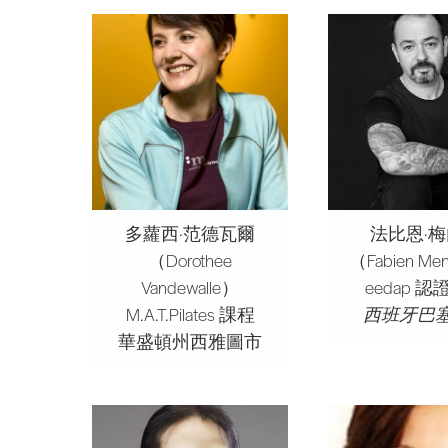
多蘿西·范德瓦爾
法比恩·
（Dorothee
（Fabien Me
Vandewalle）
eedap 
M.A.T.Pilates 課程
西班牙巴
華盛頓州西雅圖市