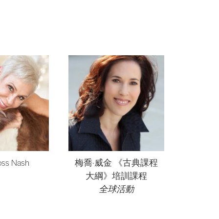
oss Nash
梅喬·威金 《古典課程
大綱》培訓課程
全球活動