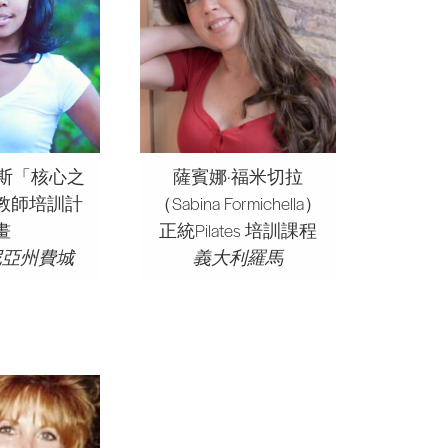
密斯「核心之
薩賓娜·福米切拉
教師培訓計
（Sabina Formichella）
畫
正統Pilates 培訓課程
尼亞州費城
義大利羅馬