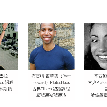
拉巴拉
布雷特·霍華德（Brett
辛西婭
tes 課程
Howard）PilatesHaus
古典Pilat
林斯頓
古典Pilates 認證課程
新澤西州澤西市
澳洲墨