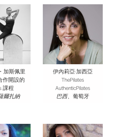
・加斯佩里
伊內莉亞·加西亞
es 合作開設的
ThePilates
tes 課程
AuthenticPilates
薩爾扎納
巴西
、葡萄牙