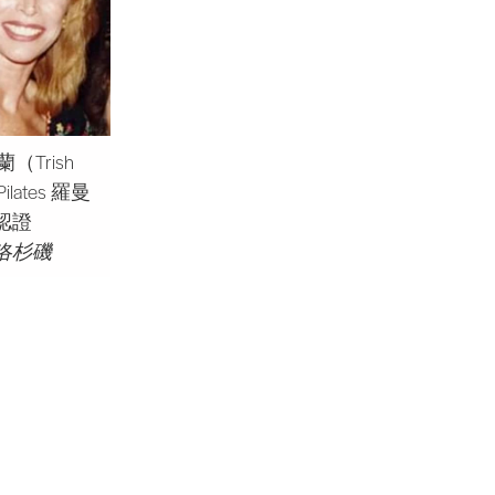
（Trish
Pilates 羅曼
認證
洛杉磯