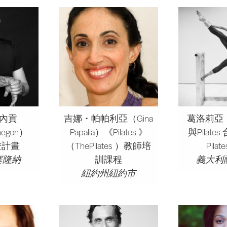
梅內貢
吉娜・帕帕利亞（Gina
葛洛莉亞
negon）
Papalia）《Pilates 》
與Pilat
認證計畫
（ThePilates ）教師培
Pila
塞隆納
訓課程
義大利
紐約州紐約市