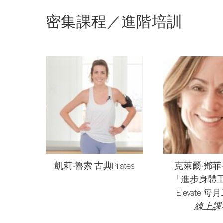
密集課程／進階培訓
凱莉·魯索 古典Pilates
克萊爾·鄧菲
「進步身體
Elevate 
線上課