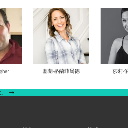
agher
塞蘭·格蘭菲爾德
莎莉·
式。