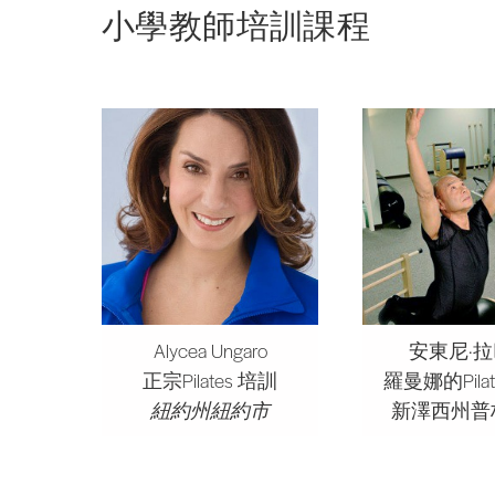
小學教師培訓課程
Alycea Ungaro
安東尼·
正宗Pilates 培訓
羅曼娜的Pila
紐約州紐約市
新澤西州普