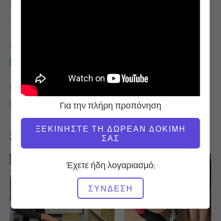
ΔΆΣΚΑΛΟΣ
ΏΡΑ ΒΊΝΤΕΟ
Jay Grimes
14:24
ΑΠΑΙΤΟΎΜΕΝΟΣ ΕΞΟΠΛΙΣΜΌΣ
Reformer
ΒΡΕΊΤΕ ΠΑΡΌΜΟΙΕΣ ΤΆΞΕΙΣ ΓΙΑ
Για την πλήρη προπόνηση
10 - 20 λεπτά
Reformer
ΞΕΚΙΝΉΣΤΕ ΤΗ ΔΩΡΕΆΝ ΔΟΚΙΜΉ
Άλλες προπονήσεις που μπορεί να σας αρέσουν
ΣΑΣ
Έχετε ήδη λογαριασμό;
ΣΎΝΔΕΣΗ