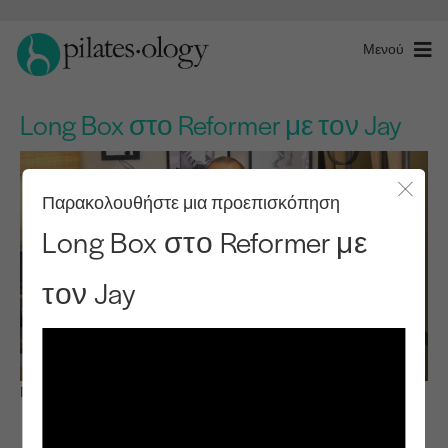
Μενού
Long Box στο Reformer με τον Jay
Παρακολουθήστε μια προεπισκόπηση
Κλείσ
Long Box στο Reformer με
τον Jay
Παρατηρήστε & μάθετε