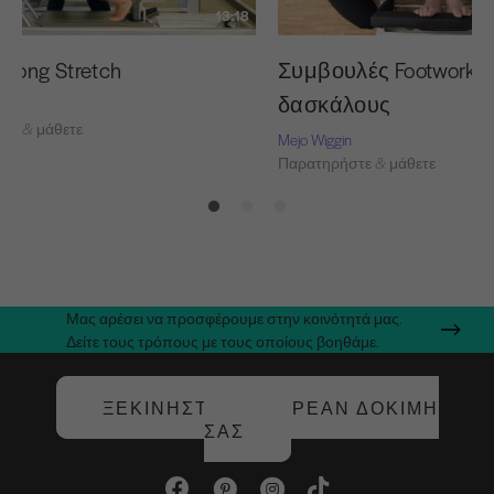
13:18
 Long Stretch
Συμβουλές Footwork γ
δασκάλους
τε & μάθετε
Mejo Wiggin
Παρατηρήστε & μάθετε
Μας αρέσει να προσφέρουμε στην κοινότητά μας.
Δείτε τους τρόπους με τους οποίους βοηθάμε.
ΞΕΚΙΝΉΣΤΕ ΤΗ ΔΩΡΕΆΝ ΔΟΚΙΜΉ
ΣΑΣ