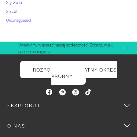
Styl życia
Sprzęt
Uncategorized
Uwielbiamy wspierać naszą społeczność. Zobacz, w jaki
sposób pomagamy.
ROZPOCZNIJ BEZPŁATNY OKRES
PRÓBNY
EKSPLORUJ
O NAS