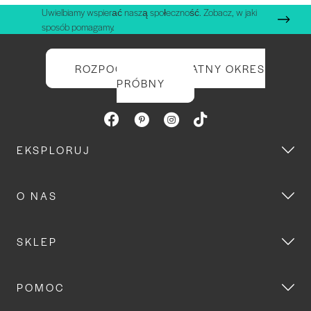
Uwielbiamy wspierać naszą społeczność. Zobacz, w jaki
sposób pomagamy.
ROZPOCZNIJ BEZPŁATNY OKRES
PRÓBNY
EKSPLORUJ
O NAS
SKLEP
POMOC