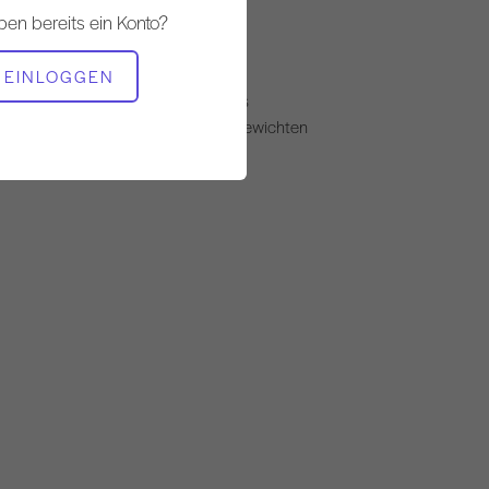
Ständig
ben bereits ein Konto?
BENÖTIGTE AUSRÜSTUNG
EINLOGGEN
Matte mit magischem Kreis
Matte mit Arm- oder Beingewichten