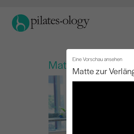
Eine Vorschau ansehen
Matte zur Verläng
Matte zur Verlä