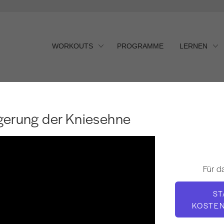
WORKOUTS
PROGRAMME
LERNEN
erung der Kniesehne
ngerung der Kniesehne
Für d
ST
KOSTE