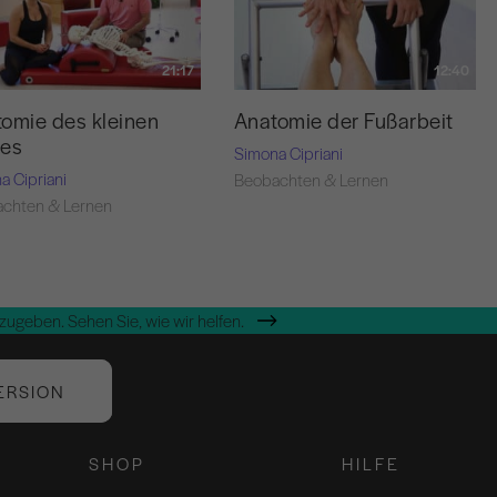
21:17
12:40
omie des kleinen
Anatomie der Fußarbeit
ses
Simona Cipriani
a Cipriani
Beobachten & Lernen
chten & Lernen
zugeben. Sehen Sie, wie wir helfen.
ERSION
SHOP
HILFE