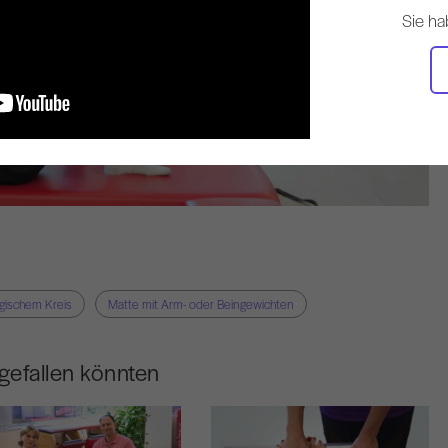
Sie ha
gischem Kreis
Matte mit Arm- oder Beingewichten
gefallen könnten