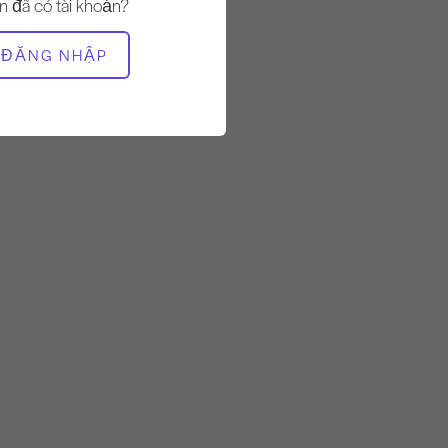
n đã có tài khoản?
THIẾT BỊ CẦN THIẾT
ĐĂNG NHẬP
Toàn bộ Studio