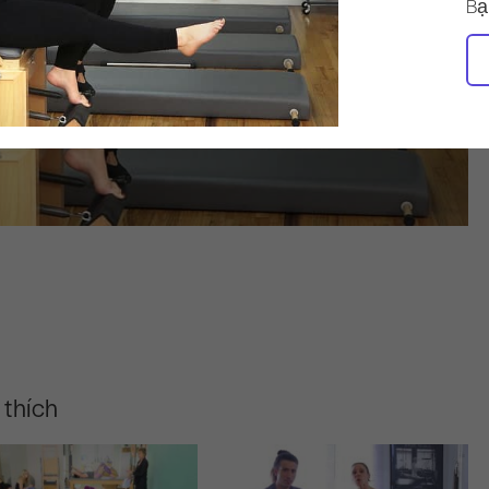
Bạ
 thích