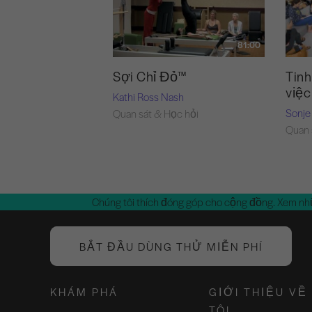
81:00
Sợi Chỉ Đỏ™
Tinh
việc
Kathi Ross Nash
Sonje
Quan sát & Học hỏi
Quan 
Chúng tôi thích đóng góp cho cộng đồng. Xem nh
BẮT ĐẦU DÙNG THỬ MIỄN PHÍ
KHÁM PHÁ
GIỚI THIỆU VỀ
TÔI