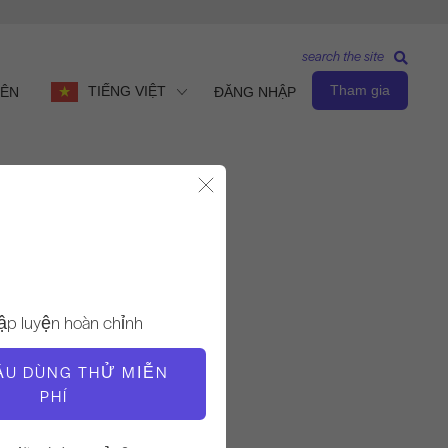
search the site
Tham gia
TIẾNG VIỆT
IÊN
ĐĂNG NHẬP
Đóng Modal
Quan sát & Học hỏi
GIÁO VIÊN
ập luyện hoàn chỉnh
Alycea Ungaro
ẦU DÙNG THỬ MIỄN
PHÍ
THỜI GIAN VIDEO
1:00:15