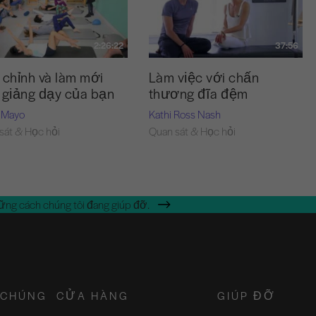
2:26:22
37:56
 chỉnh và làm mới
Làm việc với chấn
 giảng dạy của bạn
thương đĩa đệm
 Mayo
Kathi Ross Nash
sát & Học hỏi
Quan sát & Học hỏi
ững cách chúng tôi đang giúp đỡ.
 CHÚNG
CỬA HÀNG
GIÚP ĐỠ