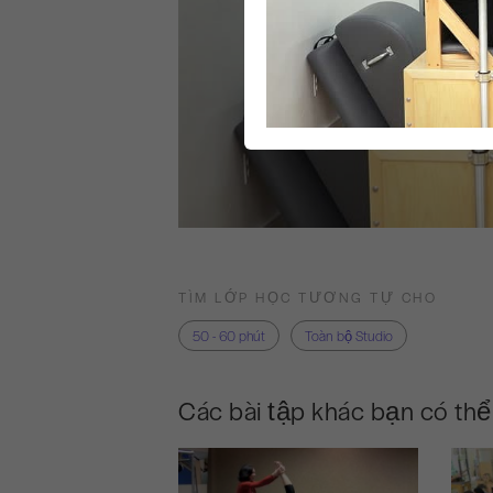
TÌM LỚP HỌC TƯƠNG TỰ CHO
50 - 60 phút
Toàn bộ Studio
Các bài tập khác bạn có thể