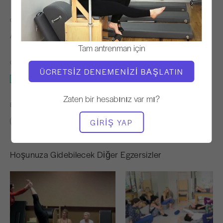
ÖĞRETMEN
VIDEO ZAMANI
Alycea Ungaro
1:00:15
Tam antrenman için
GEREKLI EKIPMAN
ÜCRETSIZ DENEMENIZI BAŞLATIN
Tüm Stüdyo
Zaten bir hesabınız var mı?
BENZER SINIFLARI BULUN
50 - 60 dakika
Tüm Stüdyo
GIRIŞ YAP
Hoşunuza Gidebilecek Diğer Egzersizler