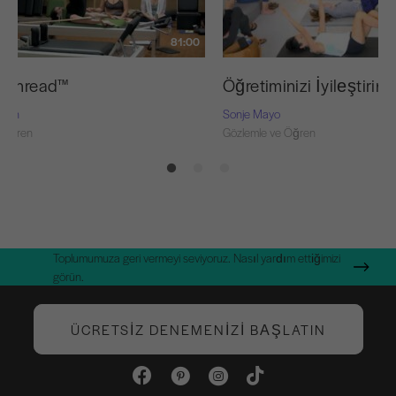
81:00
d Thread™
Öğretiminizi İyileştirin 
Nash
Sonje Mayo
 Öğren
Gözlemle ve Öğren
Toplumumuza geri vermeyi seviyoruz. Nasıl yardım ettiğimizi
görün.
ÜCRETSIZ DENEMENIZI BAŞLATIN