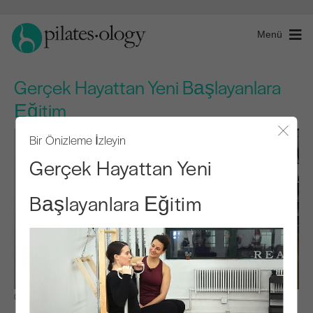
Menü
Gerçek Hayattan Yeni Başlayanlara
Eğitim
Bir Önizleme İzleyin
Modal
Gerçek Hayattan Yeni
Başlayanlara Eğitim
Gözlemle ve Öğren