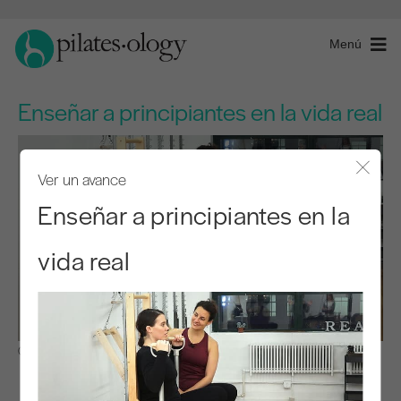
Menú
Enseñar a principiantes en la vida real
Ver un avance
Cerra
Enseñar a principiantes en la
vida real
Observar y aprender