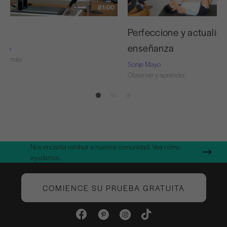
81:00
ojo
Perfeccione y actualice
enseñanza
Nash
aprender
Sonje Mayo
Observar y aprender
Nos encanta retribuir a nuestra comunidad. Vea cómo
ayudamos.
COMIENCE SU PRUEBA GRATUITA