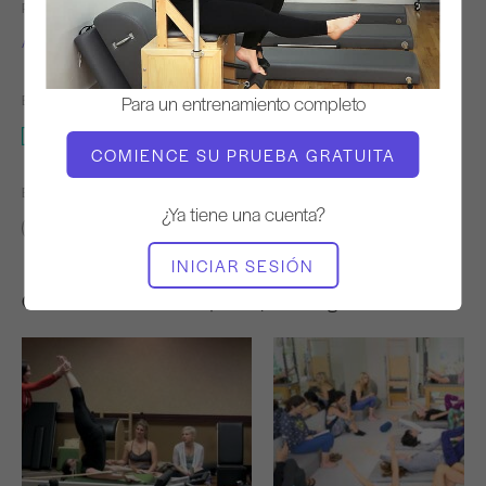
PROFESOR
TIEMPO DE VÍDEO
Alycea Ungaro
1:00:15
Para un entrenamiento completo
EQUIPO NECESARIO
Estudio completo
COMIENCE SU PRUEBA GRATUITA
ENCONTRAR CLASES SIMILARES PARA
¿Ya tiene una cuenta?
50 - 60 min
Estudio completo
INICIAR SESIÓN
Otros entrenamientos que te pueden gustar