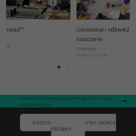
81:00
d Thread™
Udoskonal i odśwież s
nauczanie
Nash
cz się
Sonje Mayo
Obserwuj i ucz się
Uwielbiamy wspierać naszą społeczność. Zobacz, w jaki
sposób pomagamy.
ROZPOCZNIJ BEZPŁATNY OKRES
PRÓBNY