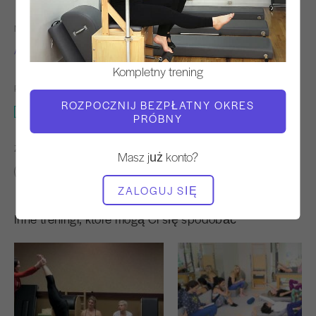
NAUCZYCIEL
CZAS WIDEO
Alycea Ungaro
1:00:15
Kompletny trening
POTRZEBNY SPRZĘT
ROZPOCZNIJ BEZPŁATNY OKRES
Całe studio
PRÓBNY
ZNAJDŹ PODOBNE KLASY DLA
Masz już konto?
50 - 60 min
Całe studio
ZALOGUJ SIĘ
Inne treningi, które mogą Ci się spodobać