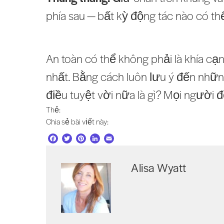
phía sau — bất kỳ động tác nào có th
An toàn có thể không phải là khía cạn
nhất. Bằng cách luôn lưu ý đến nhữn
điều tuyệt vời nữa là gì? Mọi người 
Thẻ:
Chia sẻ bài viết này:
F
T
P
L
E
a
w
i
i
m
c
i
n
n
a
Alisa Wyatt
e
t
t
k
i
b
t
e
e
l
o
e
r
d
o
r
e
I
k
s
n
t