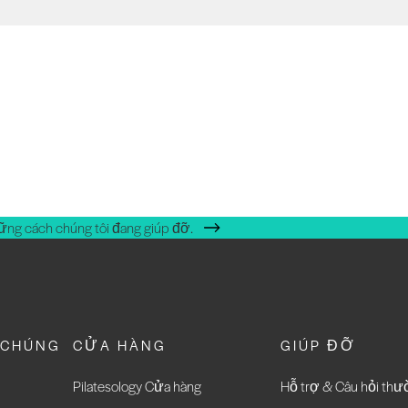
ững cách chúng tôi đang giúp đỡ.
 CHÚNG
CỬA HÀNG
GIÚP ĐỠ
Pilatesology Cửa hàng
Hỗ trợ & Câu hỏi th