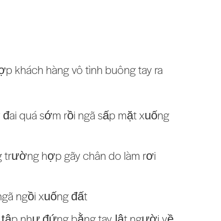
p khách hàng vô tình buông tay ra
y đai quá sớm rồi ngã sấp mặt xuống
 trường hợp gãy chân do làm rơi
 ngã ngồi xuống đất
 tập như đứng bằng tay, lật người về