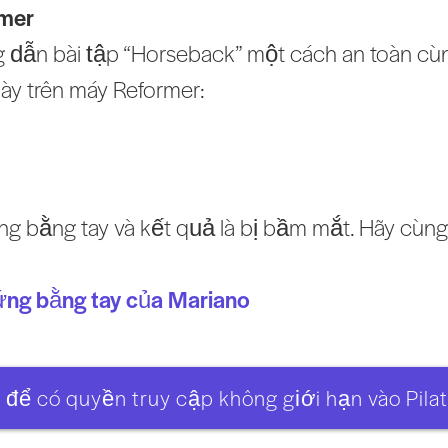
rmer
dẫn bài tập “Horseback” một cách an toàn cùn
này trên máy Reformer:
g bằng tay và kết quả là bị bầm mắt. Hãy cùng 
ứng bằng tay của Mariano
 để có quyền truy cập không giới hạn vào Pilat