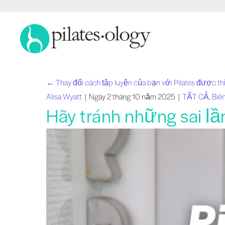
← Thay đổi cách tập luyện của bạn với Pilates được thi
Bài
Alisa Wyatt
|
Ngày 2 tháng 10 năm 2025
|
TẤT CẢ
,
Biê
Hãy tránh những sai l
viết
điều
hướng