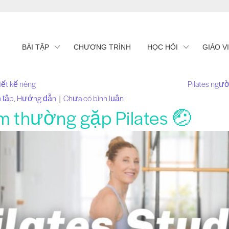
BÀI TẬP
CHƯƠNG TRÌNH
HỌC HỎI
GIÁO V
ết kế riêng
Pilates ngư
n tập
,
Hướng dẫn
|
Chưa có bình luận
ầm thường gặp Pilates 🤕