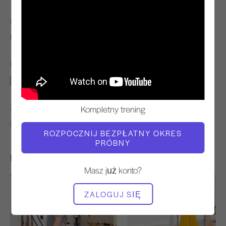
NAUCZYCIEL
TEMPO TRENINGU
Nicole Smith
Stały
POTRZEBNY SPRZĘT
Korektor kręgosłupa
ZNAJDŹ PODOBNE KLASY DLA
Kompletny trening
Pośredni
20 - 30 min
Korektor kręgosłupa
ROZPOCZNIJ BEZPŁATNY OKRES
PRÓBNY
Inne treningi, które mogą Ci się spodobać
Masz już konto?
ZALOGUJ SIĘ