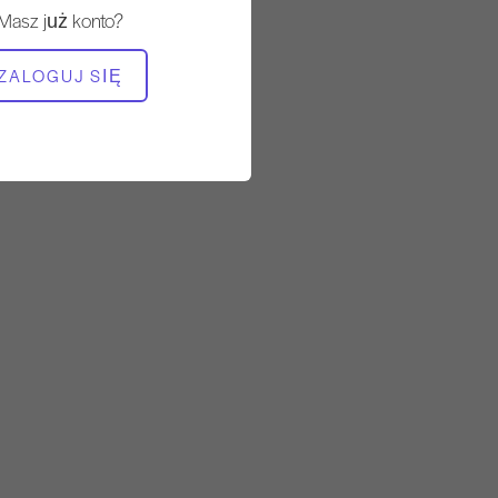
Masz już konto?
POTRZEBNY SPRZĘT
ZALOGUJ SIĘ
Reformator
Reformer - bez pudełka