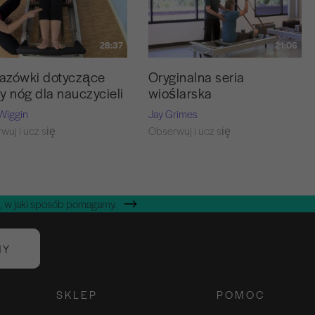
28:37
21:06
azówki dotyczące
Oryginalna seria
y nóg dla nauczycieli
wioślarska
Wiggin
Jay Grimes
wuj i ucz się
Obserwuj i ucz się
, w jaki sposób pomagamy.
NY
SKLEP
POMOC