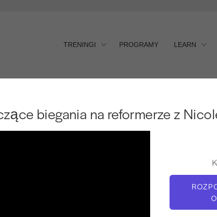
TRENINGI
PROGRAMY
LEARN
ce biegania na reformerze z
zące biegania na reformerze z Nicol
K
ROZP
O