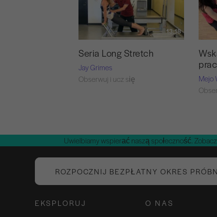
13:18
Seria Long Stretch
Wsk
prac
Jay Grimes
Mejo 
Obserwuj i ucz się
Obser
Uwielbiamy wspierać naszą społeczność. Zobacz
ROZPOCZNIJ BEZPŁATNY OKRES PRÓB
EKSPLORUJ
O NAS