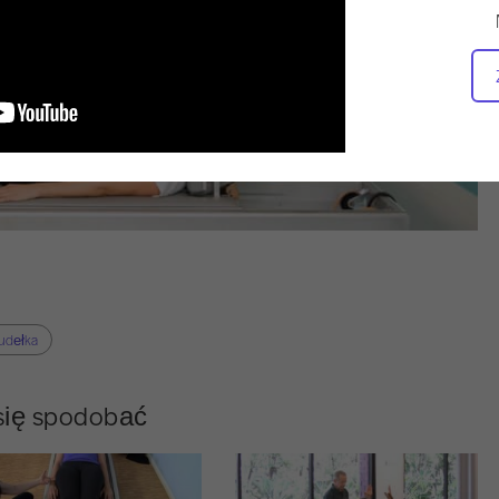
pudełka
 się spodobać