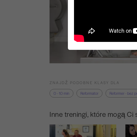
ZNAJDŹ PODOBNE KLASY DLA
0 - 10 min
Reformator
Reformer - bez 
Inne treningi, które mogą Ci