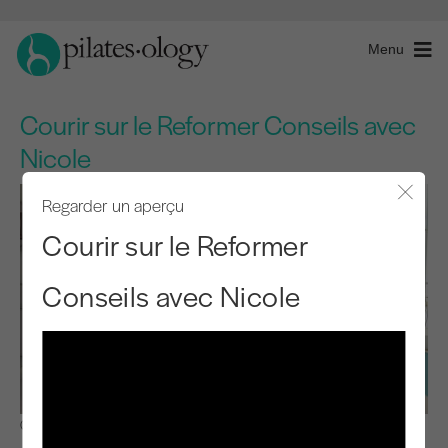
Menu
Courir sur le Reformer Conseils avec
Nicole
Regarder un aperçu
Fermer
Courir sur le Reformer
Conseils avec Nicole
Observer et apprendre