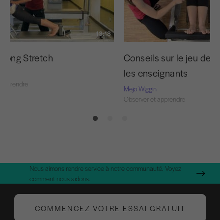
13:18
 Long Stretch
Conseils sur le jeu de 
les enseignants
 apprendre
Mejo Wiggin
Observer et apprendre
Nous aimons rendre service à notre communauté. Voyez
comment nous aidons.
COMMENCEZ VOTRE ESSAI GRATUIT