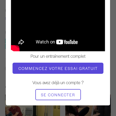
ENSEIGNANT
L'HEURE DE LA VIDÉO
Nicole Smith
8:05
MATÉRIEL NÉCESSAIRE
Réformateur
Reformer - Pas de boîte
Pour un entraînement complet
TROUVER DES COURS SIMILAIRES POUR
COMMENCEZ VOTRE ESSAI GRATUIT
0 - 10 min
Réformateur
Reformer - Pas de boîte
Vous avez déjà un compte ?
Autres séances d'entraînement
SE CONNECTER