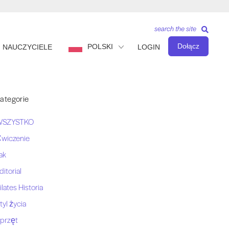
search the site
Dołącz
POLSKI
NAUCZYCIELE
LOGIN
ategorie
WSZYSTKO
wiczenie
ak
ditorial
ilates Historia
tyl życia
przęt