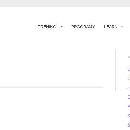
TRENINGI
PROGRAMY
LEARN
K
Ć
J
E
P
S
S