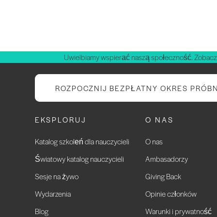
Uwielbiamy wspierać naszą społeczność. Zobacz
ROZPOCZNIJ BEZPŁATNY OKRES PRÓB
EKSPLORUJ
O NAS
Katalog szkoleń dla nauczycieli
O nas
Światowy katalog nauczycieli
Ambasadorzy
Sesje na żywo
Giving Back
Wydarzenia
Opinie członków
Blog
Warunki i prywatność