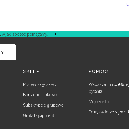
U
, w jaki sposób pomagamy.
NY
SKLEP
POMOC
Pilatesology Sklep
Wsparcie i najczęści
pytania
Bony upominkowe
Moje konto
Subskrypcje grupowe
Polityka dotycząca pl
Gratz Equipment